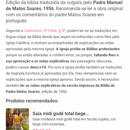
Edição da bíblia traduzida da
vulgata
pelo
Padre Manuel
de Matos Soares
,
1956
. Recomenda-se ler a obra original
com os comentários do padre Matos Soares em
português.
Segundo o
Catecismo, 5ª Parte, § 4º
, podem ler-se as traduções em
língua vulgar da Bíblia desde que sejam reconhecidas como fiéis pela
Igreja Católica, e venham acompanhadas de explicações ou notas
aprovadas pela mesma Igreja.
A Igreja proíbe as Bíblias protestantes
porque ou estão alteradas e contêm erros, ou porque,
faltando-lhes a
sua aprovação e as notas explicativas
das passagens obscuras,
podem causar
dano à Fé
. Por isso a Igreja proíbe também as traduções
da Sagrada Escritura já aprovadas por Ela, mas reimpressas sem as
explicações que a mesma Igreja aprovou. Sendo assim, é necessário
também
ler as notas explicativas da versão impressa da Bíblia do
Padre Matos Soares
, edição de 1956.
Produtos recomendados:
Saia midi godê total bege…
Saia modesta midi godê total em tecido suplex, cor
bege com estampa…