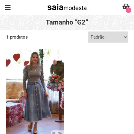
0
Tamanho “G2”
1 produtos
REF 569