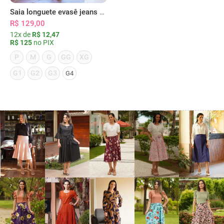
Saia longuete evasê jeans botões e bolsos
R$ 129,00
12x de
R$ 12,47
R$ 125
no PIX
P
M
G
GG
XG
G1
G2
G3
G4