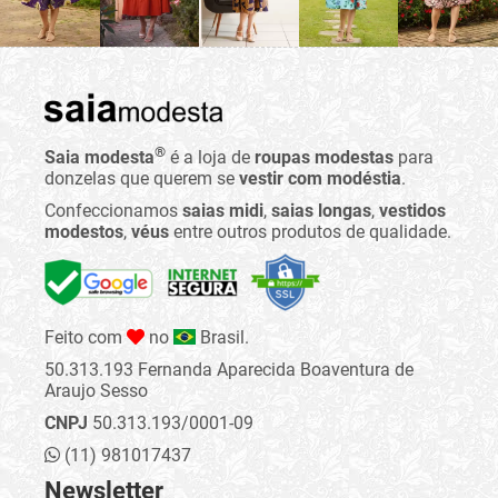
®
Saia modesta
é a loja de
roupas modestas
para
donzelas que querem se
vestir com modéstia
.
Confeccionamos
saias midi
,
saias longas
,
vestidos
modestos
,
véus
entre outros produtos de qualidade.
Feito com
no
Brasil.
50.313.193 Fernanda Aparecida Boaventura de
Araujo Sesso
CNPJ
50.313.193/0001-09
(11) 981017437
Newsletter