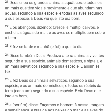
21
Deus criou os grandes animais aquáticos, e todos os
animais que têm vida e movimento e que abundam nas
águas, segundo a sua espécie, e todas as aves seguindo
a sua espécie. E Deus viu que isto era bom.
22
E os abençoou, dizendo: Crescei e multiplicai-vos, e
enchei as águas do mar: e as aves se multipliquem sobre
a terra.
23
E fez-se tarde e manhã (e foi) o quinto dia.
24
Disse também Deus: Produza a terra animais viventes
segundo a sua espécie, animais domésticos, e répteis, e
animais selváticos segundo a sua espécie. E assim se
fez.
25
E fez Deus os animais selváticos, segundo a sua
espécie, e os animais domésticos, e todos os répteis da
terra (cada um) segundo a sua espécie. E viu Deus que
isto era bom,
26
e (por fim) disse: Façamos o homem à nossa imagem
e semelhança, e presida aos peixes do mar, e as aves do