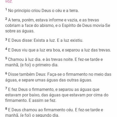
voz.
1
No principio criou Deus o céu e a terra.
2
A terra, porém, estava informe e vazia, e as trevas
cobriam a face do abismo, e o Espírito de Deus movia-Se
sobre as águas.
3
E Deus disse: Exista a luz. E a luz existiu.
4
E Deus viu que a luz era boa, e separou a luz das trevas.
5
Chamou à luz dia. e às trevas noite. E fez-se tarde e
manhã, (e foi) o primeiro dia.
6
Disse também Deus: Faça-se o firmamento no meio das
águas, e separe umas águas das outras águas.
7
E fez Deus o firmamento, e separou as águas que
estavam por baixo, das águas que estavam por cima do
firmamento. E assim se fez.
8
E Deus chamou ao firmamento céu. E fez-se tarde e
manhã, (e foi) o segundo dia.