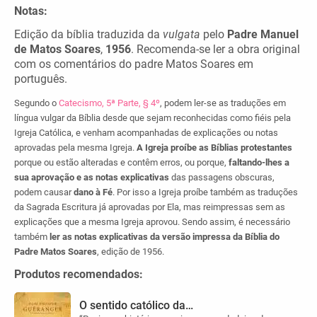
Notas:
Edição da bíblia traduzida da
vulgata
pelo
Padre Manuel
de Matos Soares
,
1956
. Recomenda-se ler a obra original
com os comentários do padre Matos Soares em
português.
Segundo o
Catecismo, 5ª Parte, § 4º
, podem ler-se as traduções em
língua vulgar da Bíblia desde que sejam reconhecidas como fiéis pela
Igreja Católica, e venham acompanhadas de explicações ou notas
aprovadas pela mesma Igreja.
A Igreja proíbe as Bíblias protestantes
porque ou estão alteradas e contêm erros, ou porque,
faltando-lhes a
sua aprovação e as notas explicativas
das passagens obscuras,
podem causar
dano à Fé
. Por isso a Igreja proíbe também as traduções
da Sagrada Escritura já aprovadas por Ela, mas reimpressas sem as
explicações que a mesma Igreja aprovou. Sendo assim, é necessário
também
ler as notas explicativas da versão impressa da Bíblia do
Padre Matos Soares
, edição de 1956.
Produtos recomendados:
O sentido católico da…