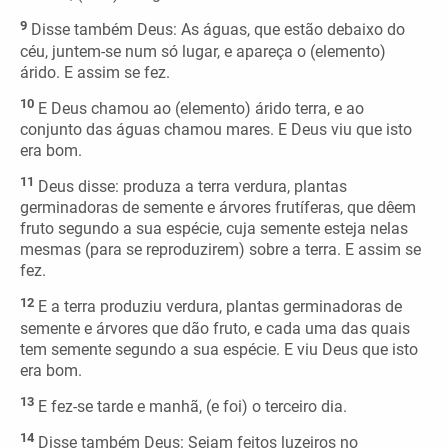
9
Disse também Deus: As águas, que estão debaixo do
céu, juntem-se num só lugar, e apareça o (elemento)
árido. E assim se fez.
10
E Deus chamou ao (elemento) árido terra, e ao
conjunto das águas chamou mares. E Deus viu que isto
era bom.
11
Deus disse: produza a terra verdura, plantas
germinadoras de semente e árvores frutíferas, que dêem
fruto segundo a sua espécie, cuja semente esteja nelas
mesmas (para se reproduzirem) sobre a terra. E assim se
fez.
12
E a terra produziu verdura, plantas germinadoras de
semente e árvores que dão fruto, e cada uma das quais
tem semente segundo a sua espécie. E viu Deus que isto
era bom.
13
E fez-se tarde e manhã, (e foi) o terceiro dia.
14
Disse também Deus: Sejam feitos luzeiros no