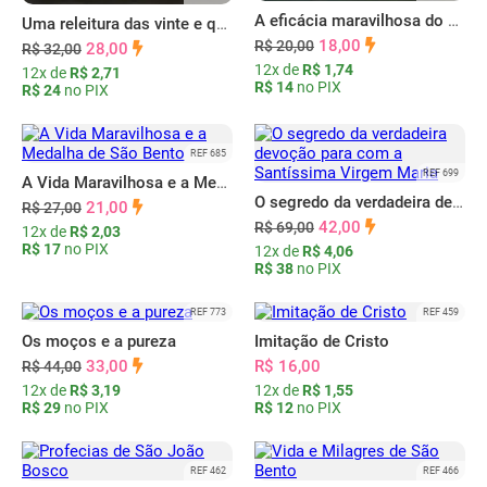
A eficácia maravilhosa do Santo Rosário
Uma releitura das vinte e quatro teses tomistas
18,00
R$ 20,00
28,00
R$ 32,00
12x de
R$ 1,74
12x de
R$ 2,71
R$ 14
no PIX
R$ 24
no PIX
REF 685
REF 699
A Vida Maravilhosa e a Medalha de São Bento
O segredo da verdadeira devoção para com a Santíssima Virgem Maria
21,00
R$ 27,00
42,00
R$ 69,00
12x de
R$ 2,03
R$ 17
no PIX
12x de
R$ 4,06
R$ 38
no PIX
REF 773
REF 459
Os moços e a pureza
Imitação de Cristo
33,00
R$ 16,00
R$ 44,00
12x de
R$ 3,19
12x de
R$ 1,55
R$ 29
no PIX
R$ 12
no PIX
REF 462
REF 466