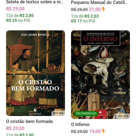
Seleta de textos sobre a modéstia
Pequeno Manual do Católico
R$ 29,00
21,00
R$ 29,00
12x de
R$ 2,80
12x de
R$ 2,03
R$ 25
no PIX
R$ 17
no PIX
REF 669
RECOMENDADO
REF 478
O cristão bem formado
O Inferno
R$ 29,00
19,00
R$ 29,00
12x de
R$ 2,80