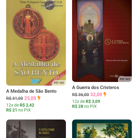
REF 695
REF 686
A Guerra dos Cristeros
A Medalha de São Bento
32,00
R$ 36,00
25,00
R$ 31,00
12x de
R$ 3,09
12x de
R$ 2,42
R$ 28
no PIX
R$ 21
no PIX