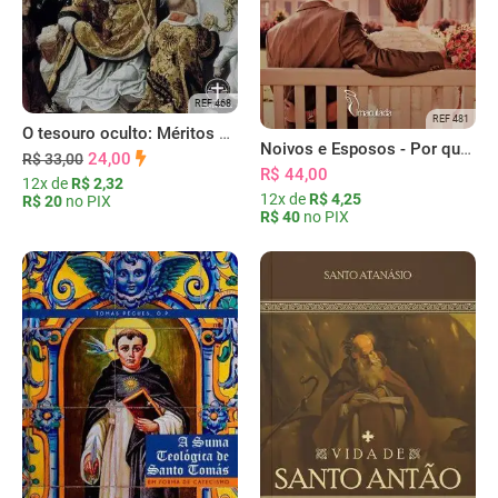
REF 468
REF 481
O tesouro oculto: Méritos e Excelências da Santa Missa
Noivos e Esposos - Por que os casamentos fracassam ou dão certo
24,00
R$ 33,00
R$ 44,00
12x de
R$ 2,32
12x de
R$ 4,25
R$ 20
no PIX
R$ 40
no PIX