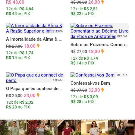
R$ 48,00
26,00
R$ 36,00
12x de
R$ 4,64
12x de
R$ 2,51
R$ 44
no PIX
R$ 22
no PIX
REF 666
REF 667
A Imortalidade da Alma & A Razão Superior e Inferior
Sobre os Prazeres: Comentário ao Décimo Livro da Ética de Aristóteles
18,00
R$ 27,00
18,00
R$ 27,00
12x de
R$ 1,74
R$ 14
no PIX
12x de
R$ 1,74
R$ 14
no PIX
REF 676
REF 674
Confessai-vos Bem
O Papa que eu conheci de perto
32,00
R$ 37,00
24,00
R$ 25,00
12x de
R$ 3,09
R$ 28
no PIX
12x de
R$ 2,32
R$ 20
no PIX