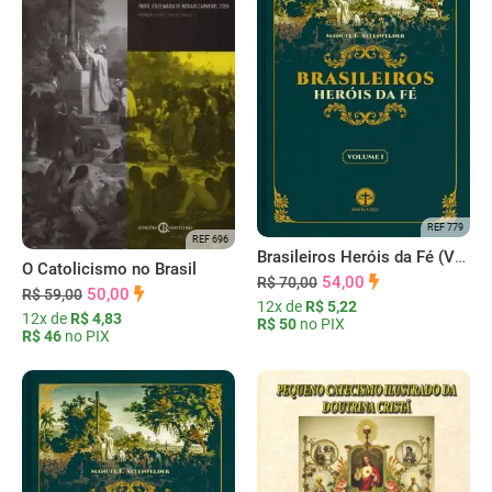
REF 779
REF 696
Brasileiros Heróis da Fé (Vol. I)
O Catolicismo no Brasil
54,00
R$ 70,00
50,00
R$ 59,00
12x de
R$ 5,22
12x de
R$ 4,83
R$ 50
no PIX
R$ 46
no PIX