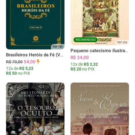
RECOMENDADO
REF 454
REF 780
Pequeno catecismo ilustrado da doutrina cristã
Brasileiros Heróis da Fé (Vol. II)
R$ 24,00
54,00
R$ 70,00
12x de
R$ 2,32
12x de
R$ 5,22
R$ 20
no PIX
R$ 50
no PIX