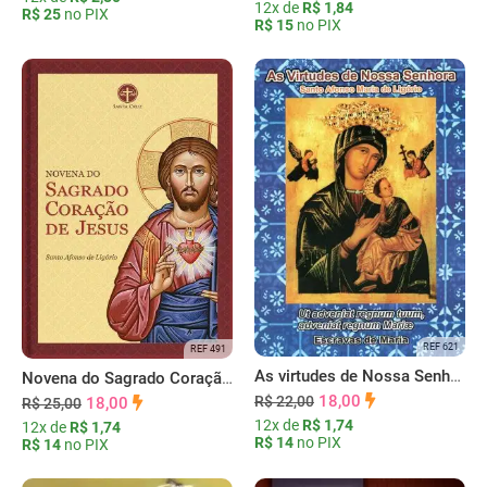
12x de
R$ 1,84
R$ 25
no PIX
R$ 15
no PIX
REF 621
REF 491
As virtudes de Nossa Senhora
Novena do Sagrado Coração de Jesus
18,00
R$ 22,00
18,00
R$ 25,00
12x de
R$ 1,74
12x de
R$ 1,74
R$ 14
no PIX
R$ 14
no PIX