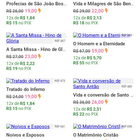
Profecias de São João Bosco
Vida e Milagres de São Bento
19,00
22,00
R$ 26,00
R$ 29,00
12x de
R$ 1,84
12x de
R$ 2,13
R$ 15
no PIX
R$ 18
no PIX
REF 469
REF 467
O Homem e a Eternidade
A Santa Missa - Hino de Glória
59,00
R$ 67,00
23,00
R$ 27,00
12x de
R$ 5,70
R$ 55
no PIX
12x de
R$ 2,22
R$ 19
no PIX
REF 473
REF 480
Tratado do Inferno
Vida e conversão de Santo Antão
19,00
R$ 24,00
26,00
R$ 36,00
12x de
R$ 1,84
R$ 15
no PIX
12x de
R$ 2,51
R$ 22
no PIX
REF 641
REF 656
Noivos e Esposos
O Matrimônio Cristão