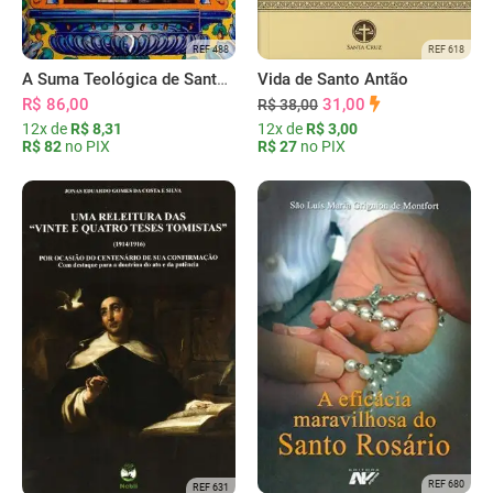
REF 618
REF 488
Vida de Santo Antão
A Suma Teológica de Santo Tomás em forma de catecismo
31,00
R$ 86,00
R$ 38,00
12x de
R$ 3,00
12x de
R$ 8,31
R$ 27
no PIX
R$ 82
no PIX
REF 680
REF 631