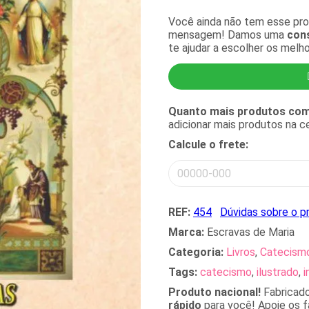
Você ainda não tem esse pr
mensagem! Damos uma
cons
te ajudar a escolher os melh
Quanto mais produtos comp
adicionar mais produtos na 
Calcule o frete:
REF:
454
Dúvidas sobre o p
Marca:
Escravas de Maria
Categoria:
Livros
,
Catecism
Tags:
catecismo
,
ilustrado
,
i
Produto nacional!
Fabricad
rápido
para você! Apoie os fa