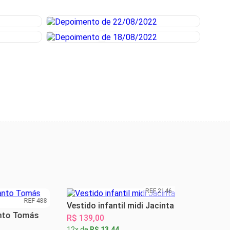
REF 2146
REF 488
Vestido infantil midi Jacinta
Ves
o Tomás
R$ 139,00
R$ 
12x de
R$ 13,44
12x