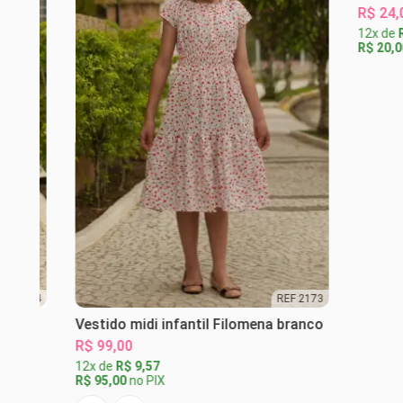
R$ 24,00
12x de
R$ 2
R$ 20,00
no
2174
REF 2173
e
Vestido midi infantil Filomena branco
R$ 99,00
12x de
R$ 9,57
R$ 95,00
no PIX