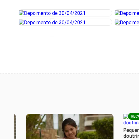
RECOME
Pequeno c
doutrina c