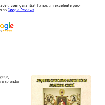
dade
e
com garantia
! Temos um
excelente pós-
es no
Google Reviews
.
greja,
ara aprender