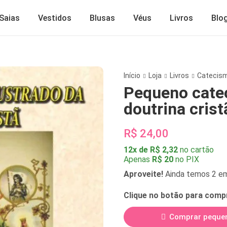
Saias
Vestidos
Blusas
Véus
Livros
Blo
Início
Loja
Livros
Catecis
Pequeno catec
doutrina crist
R$ 24,00
12x de R$ 2,32
no cartão
Apenas
R$ 20
no PIX
Aproveite!
Ainda temos 2 e
Clique no botão para comp
Comprar peque