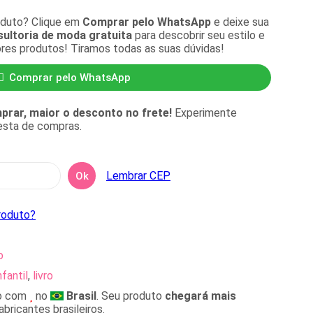
oduto? Clique em
Comprar pelo WhatsApp
e deixe sua
ultoria de moda gratuita
para descobrir seu estilo e
ores produtos! Tiramos todas as suas dúvidas!
Comprar pelo WhatsApp
rar, maior o desconto no frete!
Experimente
cesta de compras.
Lembrar CEP
Ok
roduto?
o
nfantil
,
livro
o com
no
Brasil
. Seu produto
chegará mais
bricantes brasileiros.