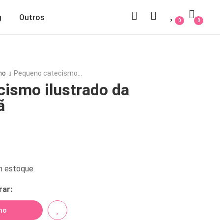
g
Outros
0
0
mo
Pequeno catecismo…
ismo ilustrado da
ã
m estoque.
rar:
no