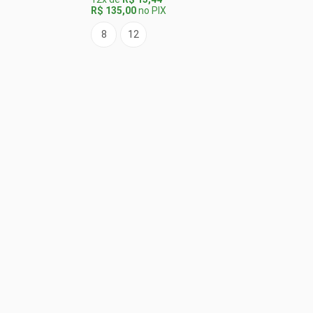
R$ 135,00
no PIX
R$ 
8
12
M