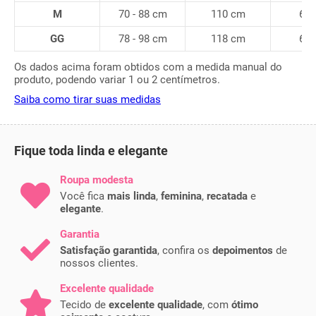
M
70 - 88 cm
110 cm
60
GG
78 - 98 cm
118 cm
60
Os dados acima foram obtidos com a medida manual do
produto, podendo variar 1 ou 2 centímetros.
Saiba como tirar suas medidas
Fique toda linda e elegante
Roupa modesta
Você fica
mais linda
,
feminina
,
recatada
e
elegante
.
Garantia
Satisfação garantida
, confira os
depoimentos
de
nossos clientes.
Excelente qualidade
Tecido de
excelente qualidade
, com
ótimo