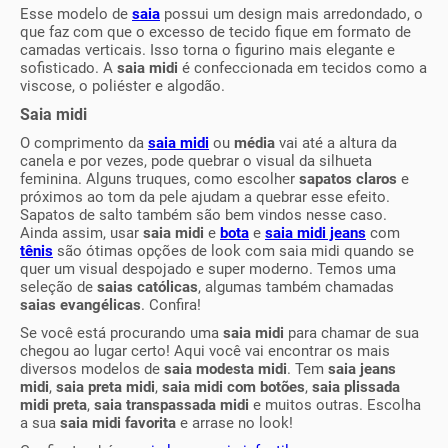
Esse modelo de
saia
possui um design mais arredondado, o
que faz com que o excesso de tecido fique em formato de
camadas verticais. Isso torna o figurino mais elegante e
sofisticado. A
saia midi
é confeccionada em tecidos como a
viscose, o poliéster e algodão.
Saia midi
O comprimento da
saia midi
ou
média
vai até a altura da
canela e por vezes, pode quebrar o visual da silhueta
feminina. Alguns truques, como escolher
sapatos claros
e
próximos ao tom da pele ajudam a quebrar esse efeito.
Sapatos de salto também são bem vindos nesse caso.
Ainda assim, usar
saia midi
e
bota
e
saia midi jeans
com
tênis
são ótimas opções de look com saia midi quando se
quer um visual despojado e super moderno. Temos uma
seleção de
saias católicas
, algumas também chamadas
saias evangélicas
. Confira!
Se você está procurando uma
saia midi
para chamar de sua
chegou ao lugar certo! Aqui você vai encontrar os mais
diversos modelos de
saia modesta midi
. Tem
saia jeans
midi
,
saia preta midi
,
saia midi com botões
,
saia plissada
midi preta
,
saia transpassada midi
e muitos outras. Escolha
a sua
saia midi favorita
e arrase no look!