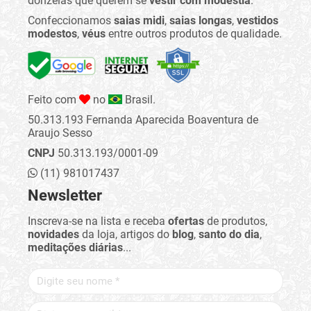
donzelas que querem se
vestir com modéstia
.
Confeccionamos
saias midi
,
saias longas
,
vestidos
modestos
,
véus
entre outros produtos de qualidade.
Feito com
no
Brasil.
50.313.193 Fernanda Aparecida Boaventura de
Araujo Sesso
CNPJ
50.313.193/0001-09
(11) 981017437
Newsletter
Inscreva-se na lista e receba
ofertas
de produtos,
novidades
da loja, artigos do
blog
,
santo do dia
,
meditações diárias
...