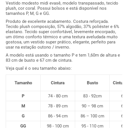
Vestido modesto midi evasê, modelo transpassado, tecido
plush, cor coral. Possui bolsos e está disponível nos
tamanhos P, M, G e GG.
Produto de excelente acabamento. Costura reforçada.
Tecido plush composição, 57% algodão, 37% poliéster e 6%
elastano. Tecido super confortável, levemente encorpado,
um ótimo conforto térmico e uma textura aveludada muito
gostosa, um vestido super prático, elegante, perfeito para
usar na estação outono / inverno.
A modelo está usando o tamanho P e tem 1,60m de altura e
83 cm de busto e 67 cm de cintura.
Veja qual é o seu tamanho abaixo:
Tamanho
Cintura
Busto
Cintura 
P
74 - 80 cm
83 - 92cm
66
M
78 - 89 cm
90 – 98 cm
67
G
86 - 94 cm
86 – 100 cm
69
GG
98 - 100 cm
95 - 110 cm
69