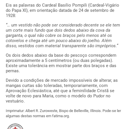
Eis as palavras do Cardeal Basilio Pompili (Cardeal-Vigário
do Papa XI), em orientação datada de 24 de setembro de
1928:
“… um vestido não pode ser considerado decente se ele tem
um corte mais fundo que dois dedos abaixo da cova da
garganta, o qual não cobre os braços pelo menos até os
cotovelos e chega até um pouco abaixo do joelho. Além
disso, vestidos com material transparente são impróprios.”
Os dois dedos abaixo da base do pescoço correspondem
aproximadamente a 5 centímetros (ou duas polegadas).
Existe uma tolerância em mostrar parte dos braços e das
pernas.
Devido a condições de mercado impossíveis de alterar, as
mangas curtas são toleradas, temporariamente, com
Aprovação Eclesiástica, até que a feminilidade Cristã se
volte de novo para Maria, como o modelo do Pudor no
vestuário.
Imprimatur: Albert R. Zuroweste, Bispo de Belleville, Illinois. Pode-se ler
algumas destas normas em fatima.org.