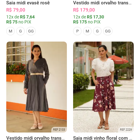
Saia midi evasê rosê
Vestido midi orvalho transpassado coral
R$ 79,00
R$ 179,00
12x de
R$ 7,64
12x de
R$ 17,30
R$ 75
no PIX
R$ 175
no PIX
M
G
GG
P
M
G
GG
REF 2133
REF 2229
Vestido midi orvalho transpassado chumbo
Saia midi vinho floral com bolsos