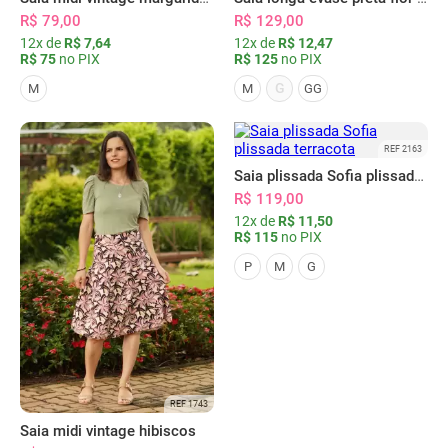
R$ 79,00
R$ 129,00
12x de
R$ 7,64
12x de
R$ 12,47
R$ 75
no PIX
R$ 125
no PIX
G
M
M
GG
REF 2163
Saia plissada Sofia plissada terracota
R$ 119,00
12x de
R$ 11,50
R$ 115
no PIX
P
M
G
REF 1743
Saia midi vintage hibiscos