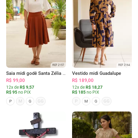
REF 2157
REF 2164
Saia midi godê Santa Zélia terracota
Vestido midi Guadalupe
R$ 99,00
R$ 189,00
12x de
R$ 9,57
12x de
R$ 18,27
R$ 95
no PIX
R$ 185
no PIX
M
GG
P
GG
P
G
M
G