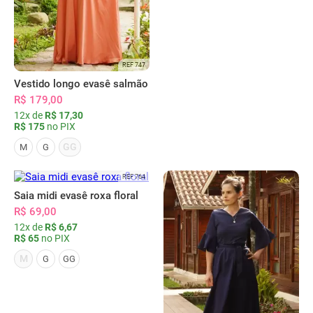
REF 747
Vestido longo evasê salmão
R$ 179,00
12x de
R$ 17,30
R$ 175
no PIX
GG
M
G
REF 764
Saia midi evasê roxa floral
R$ 69,00
12x de
R$ 6,67
R$ 65
no PIX
M
G
GG