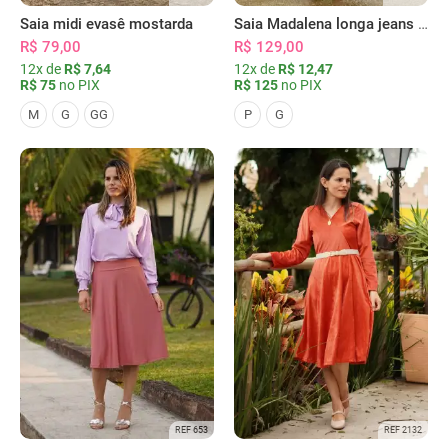
Saia midi evasê mostarda
Saia Madalena longa jeans escura
R$ 79,00
R$ 129,00
12x de
R$ 7,64
12x de
R$ 12,47
R$ 75
no PIX
R$ 125
no PIX
M
G
GG
P
G
REF 653
REF 2132