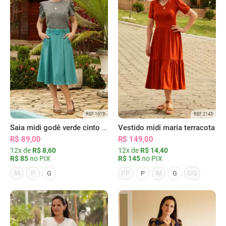
REF 1619
REF 2145
Saia midi godê verde cinto e bolsos
Vestido midi maria terracota
R$ 89,00
R$ 149,00
12x de
R$ 8,60
12x de
R$ 14,40
R$ 85
no PIX
R$ 145
no PIX
M
P
PP
M
GG
G
P
G