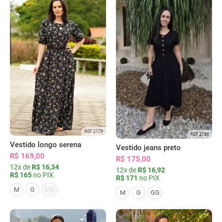
REF 2179
REF 2186
Vestido longo serena
Vestido jeans preto
R$ 169,00
R$ 175,00
12x de
R$ 16,34
12x de
R$ 16,92
R$ 165
no PIX
R$ 171
no PIX
GG
M
G
M
G
GG