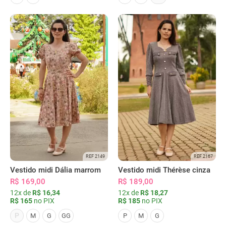
REF 2149
REF 2167
Vestido midi Dália marrom
Vestido midi Thérèse cinza
R$ 169,00
R$ 189,00
12x de
R$ 16,34
12x de
R$ 18,27
R$ 165
no PIX
R$ 185
no PIX
P
M
G
GG
P
M
G