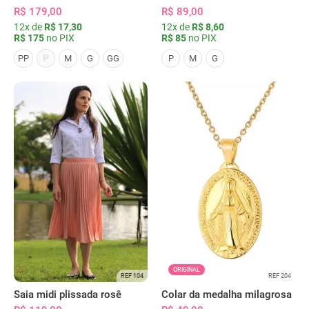
R$ 179,00
R$ 89,00
12x de
R$ 17,30
12x de
R$ 8,60
R$ 175
no PIX
R$ 85
no PIX
P
PP
M
G
GG
P
M
G
ORIGINAL
REF 104
REF 204
Saia midi plissada rosê
Colar da medalha milagrosa