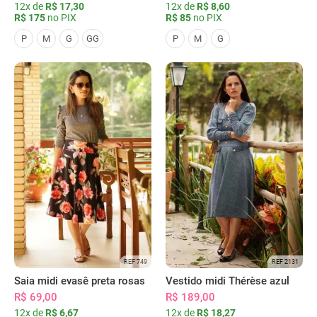
12x de
R$ 17,30
12x de
R$ 8,60
R$ 175
no PIX
R$ 85
no PIX
P
M
G
GG
P
M
G
REF 749
REF 2131
Saia midi evasê preta rosas
Vestido midi Thérèse azul
R$ 69,00
R$ 189,00
12x de
R$ 6,67
12x de
R$ 18,27