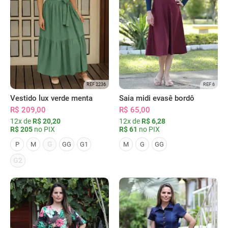
REF 2236
REF 6
Vestido lux verde menta
Saia midi evasê bordô
R$ 209,00
R$ 65,00
12x de
R$ 20,20
12x de
R$ 6,28
R$ 205
no PIX
R$ 61
no PIX
G
P
M
GG
G1
M
G
GG
G2