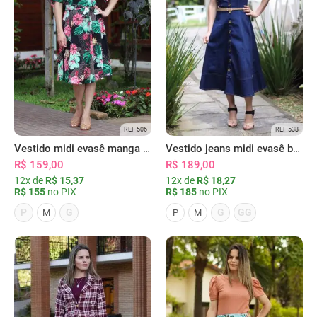
REF 506
REF 538
Vestido midi evasê manga flare preto
Vestido jeans midi evasê botões
R$ 159,00
R$ 189,00
12x de
R$ 15,37
12x de
R$ 18,27
R$ 155
no PIX
R$ 185
no PIX
P
G
G
GG
M
P
M