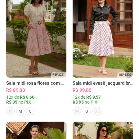
REF 2231
REF 1470
Saia midi rosa flores com bolsos
Saia midi evasê jacquard branca grid
R$ 89,00
R$ 99,00
12x de
R$ 8,60
12x de
R$ 9,57
R$ 85
no PIX
R$ 95
no PIX
P
M
GG
M
G
G