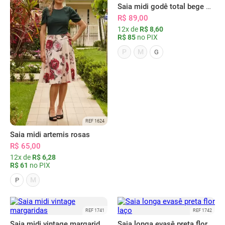
Saia midi godê total bege floral
R$ 89,00
12x de
R$ 8,60
R$ 85
no PIX
P
M
G
REF 1624
Saia midi artemis rosas
R$ 65,00
12x de
R$ 6,28
R$ 61
no PIX
M
P
REF 1741
REF 1742
Saia midi vintage margaridas
Saia longa evasê preta flor laço