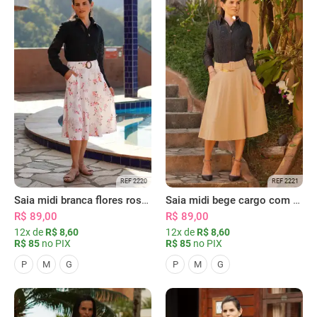
REF 2220
REF 2221
Saia midi branca flores rosas com bolsos
Saia midi bege cargo com bolsos
R$ 89,00
R$ 89,00
12x de
R$ 8,60
12x de
R$ 8,60
R$ 85
no PIX
R$ 85
no PIX
P
M
G
P
M
G