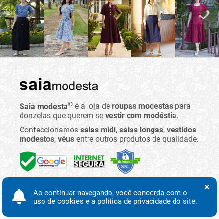
®
Saia modesta
é a loja de
roupas modestas
para
donzelas que querem se
vestir com modéstia
.
Confeccionamos
saias midi
,
saias longas
,
vestidos
modestos
,
véus
entre outros produtos de qualidade.
Feito com
no
Brasil.
Ao continuar navegando, você concorda com o
50.313.193 Fernanda Aparecida Boaventura de
uso de cookies e a política de privacidade do site.
Araujo Sesso
Procurar
Minha conta
Início
Desejos
WhatsApp