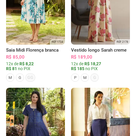
REF 1724
REF 2178
Saia Midi Florença branca
Vestido longo Sarah creme
R$ 85,00
R$ 189,00
12x de
R$ 8,22
12x de
R$ 18,27
R$ 81
no PIX
R$ 185
no PIX
GG
G
M
G
P
M