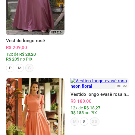
REF 2224
Vestido longo rosê
R$ 209,00
12x de
R$ 20,20
R$ 205
no PIX
G
P
M
REF 756
Vestido longo evasê rosa neon floral
R$ 189,00
12x de
R$ 18,27
R$ 185
no PIX
M
GG
G