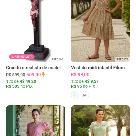
SUPER REALISTA
REF 2166
REF 2174
Crucifixo realista de madeira e resina
Vestido midi infantil Filomena bege
509,00
R$ 99,00
R$ 599,00
12x de
R$ 49,20
12x de
R$ 9,57
R$ 505
no PIX
R$ 95
no PIX
P
M