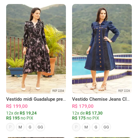
REF 2204
REF 2226
Vestido midi Guadalupe preto
Vestido Chemise Jeans Clássica Serena
R$ 199,00
R$ 179,00
12x de
R$ 19,24
12x de
R$ 17,30
R$ 195
no PIX
R$ 175
no PIX
P
P
M
G
GG
M
G
GG