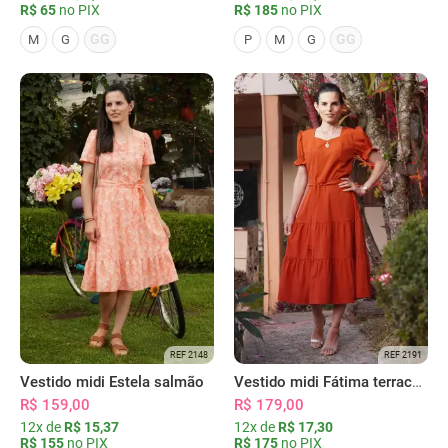
R$ 65
no PIX
R$ 185
no PIX
GG
GG
M
G
P
M
G
REF 2148
REF 2191
Vestido midi Estela salmão
Vestido midi Fátima terracota
R$ 159,00
R$ 179,00
12x de
R$ 15,37
12x de
R$ 17,30
R$ 155
no PIX
R$ 175
no PIX