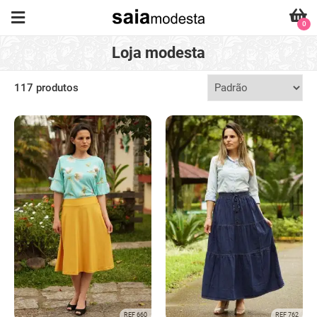
0
Loja modesta
117 produtos
REF 660
REF 762