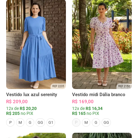
REF 2235
REF 2152
Vestido lux azul serenity
Vestido midi Dália branco
R$ 209,00
R$ 169,00
12x de
R$ 20,20
12x de
R$ 16,34
R$ 205
no PIX
R$ 165
no PIX
P
P
M
G
GG
G1
M
G
GG