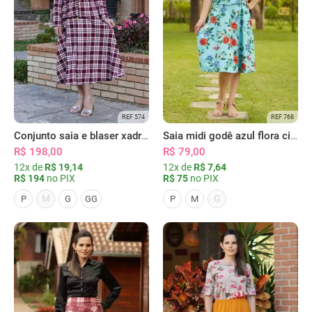
REF 574
REF 768
Conjunto saia e blaser xadrez vermelho
Saia midi godê azul flora cinto e bolsos
R$ 198,00
R$ 79,00
12x de
R$ 19,14
12x de
R$ 7,64
R$ 194
no PIX
R$ 75
no PIX
M
G
P
G
GG
P
M