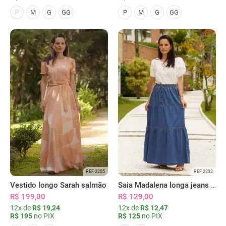
P
M
G
GG
P
M
G
GG
REF 2205
REF 2232
Vestido longo Sarah salmão
Saia Madalena longa jeans azul
R$ 199,00
R$ 129,00
12x de
R$ 19,24
12x de
R$ 12,47
R$ 195
no PIX
R$ 125
no PIX