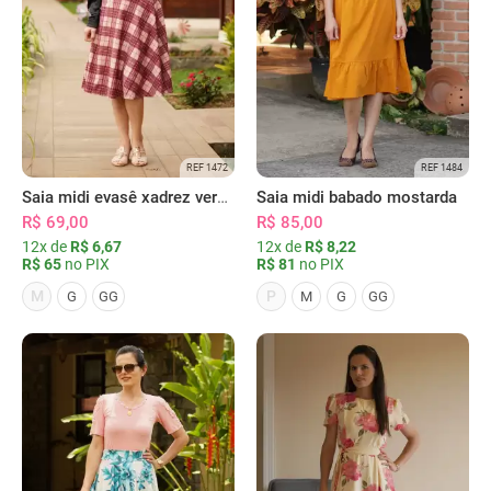
REF 1472
REF 1484
Saia midi evasê xadrez vermelha
Saia midi babado mostarda
R$ 69,00
R$ 85,00
12x de
R$ 6,67
12x de
R$ 8,22
R$ 65
no PIX
R$ 81
no PIX
M
P
G
GG
M
G
GG