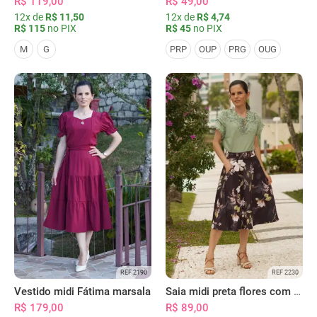
R$ 119,00
R$ 49,00
12x de
R$ 11,50
12x de
R$ 4,74
R$ 115
no PIX
R$ 45
no PIX
M
G
PRP
OUP
PRG
OUG
REF 2190
REF 2230
Vestido midi Fátima marsala
Saia midi preta flores com bolsos
R$ 179,00
R$ 89,00