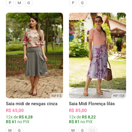
P
M
G
P
G
REF 812
REF 1725
Saia midi de nesgas cinza
Saia Midi Florença lilás
R$ 65,00
R$ 85,00
12x de
R$ 6,28
12x de
R$ 8,22
R$ 61
no PIX
R$ 81
no PIX
GG
M
G
M
G