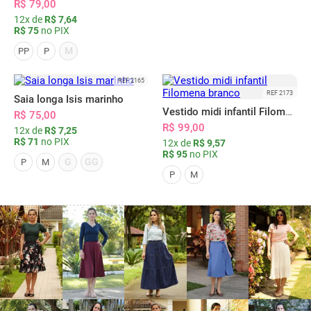
R$ 79,00
12x de
R$ 7,64
R$ 75
no PIX
M
PP
P
REF 2165
REF 2173
Saia longa Isis marinho
Vestido midi infantil Filomena branco
R$ 75,00
R$ 99,00
12x de
R$ 7,25
R$ 71
no PIX
12x de
R$ 9,57
R$ 95
no PIX
G
GG
P
M
P
M