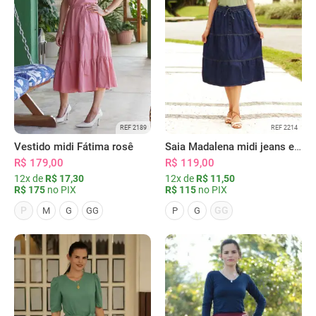
REF 2189
REF 2214
Vestido midi Fátima rosê
Saia Madalena midi jeans escura
R$ 179,00
R$ 119,00
12x de
R$ 17,30
12x de
R$ 11,50
R$ 175
no PIX
R$ 115
no PIX
P
GG
M
G
GG
P
G