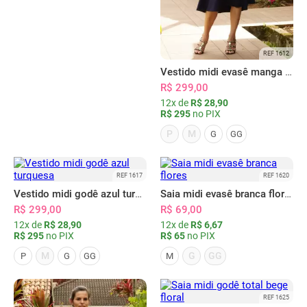
REF 1612
Vestido midi evasê manga flare marinho
R$ 299,00
12x de
R$ 28,90
R$ 295
no PIX
P
M
G
GG
REF 1617
REF 1620
Vestido midi godê azul turquesa
Saia midi evasê branca flores
R$ 299,00
R$ 69,00
12x de
R$ 28,90
12x de
R$ 6,67
R$ 295
no PIX
R$ 65
no PIX
M
G
GG
P
G
GG
M
REF 1625