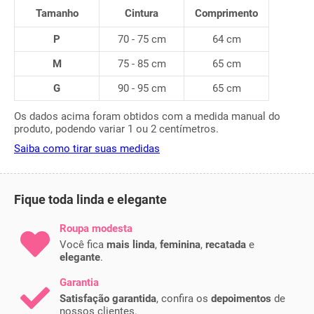
Tamanho
Cintura
Comprimento
P
70 - 75 cm
64 cm
M
75 - 85 cm
65 cm
G
90 - 95 cm
65 cm
Os dados acima foram obtidos com a medida manual do
produto, podendo variar 1 ou 2 centímetros.
Saiba como tirar suas medidas
Fique toda linda e elegante
Roupa modesta
Você fica
mais linda
,
feminina
,
recatada
e
elegante
.
Garantia
Satisfação garantida
, confira os
depoimentos
de
nossos clientes.