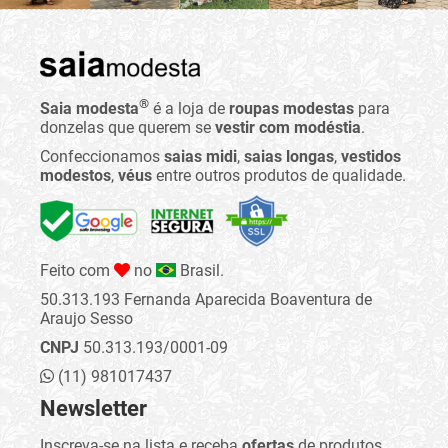
®
Saia modesta
é a loja de
roupas modestas
para
donzelas que querem se
vestir com modéstia
.
Confeccionamos
saias midi
,
saias longas
,
vestidos
modestos
,
véus
entre outros produtos de qualidade.
Feito com
no
Brasil.
50.313.193 Fernanda Aparecida Boaventura de
Araujo Sesso
CNPJ
50.313.193/0001-09
(11) 981017437
Newsletter
Inscreva-se na lista e receba
ofertas
de produtos,