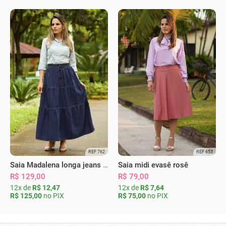
REF 762
REF 653
Saia Madalena longa jeans escura
Saia midi evasê rosê
R$ 129,00
R$ 79,00
12x de
R$ 12,47
12x de
R$ 7,64
R$ 125,00
no PIX
R$ 75,00
no PIX