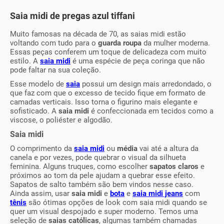
Saia midi de pregas azul tiffani
Muito famosas na década de 70, as saias midi estão
voltando com tudo para o
guarda roupa
da mulher moderna.
Essas peças conferem um toque de delicadeza com muito
estilo. A
saia midi
é uma espécie de peça coringa que não
pode faltar na sua coleção.
Esse modelo de
saia
possui um design mais arredondado, o
que faz com que o excesso de tecido fique em formato de
camadas verticais. Isso torna o figurino mais elegante e
sofisticado. A
saia midi
é confeccionada em tecidos como a
viscose, o poliéster e algodão.
Saia midi
O comprimento da
saia midi
ou
média
vai até a altura da
canela e por vezes, pode quebrar o visual da silhueta
feminina. Alguns truques, como escolher
sapatos claros
e
próximos ao tom da pele ajudam a quebrar esse efeito.
Sapatos de salto também são bem vindos nesse caso.
Ainda assim, usar
saia midi
e
bota
e
saia midi jeans
com
tênis
são ótimas opções de look com saia midi quando se
quer um visual despojado e super moderno. Temos uma
seleção de
saias católicas
, algumas também chamadas