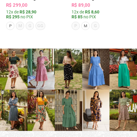
R$ 299,00
R$ 89,00
12x de
R$ 28,90
12x de
R$ 8,60
R$ 295
no PIX
R$ 85
no PIX
M
G
GG
P
G
P
M