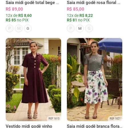
Saia midi godê total bege floral
Saia midi godê rosa floral cinto e bolsos
R$ 89,00
R$ 85,00
12x de
R$ 8,60
12x de
R$ 8,22
R$ 85
no PIX
R$ 81
no PIX
P
M
P
G
G
M
REF 1615
REF 1621
Vestido midi godê vinho
Saia midi godê branca floral cinto e bolsos