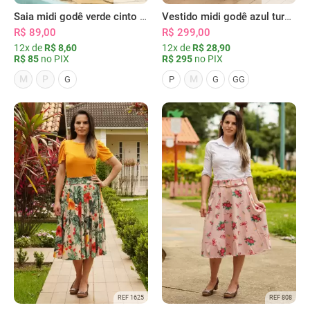
Saia midi godê verde cinto e bolsos
Vestido midi godê azul turquesa
R$ 89,00
R$ 299,00
12x de
R$ 8,60
12x de
R$ 28,90
R$ 85
no PIX
R$ 295
no PIX
M
P
M
G
P
G
GG
REF 1625
REF 808