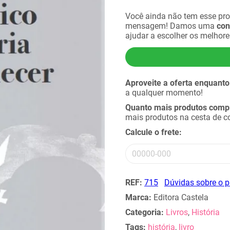
Você ainda não tem esse pr
mensagem! Damos uma
con
ajudar a escolher os melhor
Aproveite a oferta enquanto
a qualquer momento!
Quanto mais produtos compra
mais produtos na cesta de 
Calcule o frete:
REF:
715
Dúvidas sobre o 
Marca:
Editora Castela
Categoria:
Livros
,
História
Tags:
história
,
livro