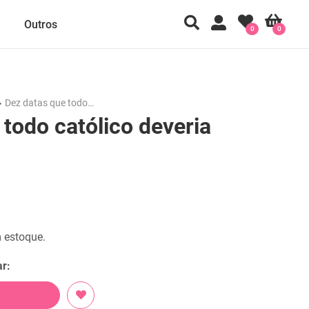
Outros
0
0
Dez datas que todo…
todo católico deveria
 estoque.
r: