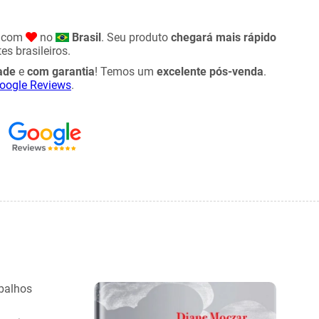
o com
no
Brasil
. Seu produto
chegará mais rápido
es brasileiros.
ade
e
com garantia
! Temos um
excelente pós-venda
.
oogle Reviews
.
abalhos