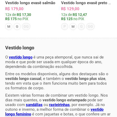
Vestido longo evasê salmão
Vestido longo evasê preto primavera
R$ 179,00
R$ 129,00
12x de
R$ 17,30
12x de
R$ 12,47
R$ 175
no PIX
R$ 125
no PIX
GG
P
G
GG
M
G
M
Vestido longo
O
vestido longo
é uma peça atemporal, que nunca sai de
moda e que pode ser usada em qualquer época do ano,
dependendo da combinação escolhida.
Entre os modelos disponíveis, alguns dos destaques são o
vestido longo casual
, e também o
vestido longo plus size
,
tendo em vista que o item funciona muito bem para todos
os formatos de corpo.
Existem várias formas de combinar um vestido longo. Nos
dias mais quentes, o
vestido longo estampado
pode ser
usado com
sandálias
ou
rasteirinhas
, por exemplo. Já no
outono e inverno, a melhor forma de combinar o
vestido
longo feminino
é com jaquetas e botas, o que confere um ar