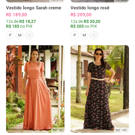
Vestido longo Sarah creme
Vestido longo rosê
R$ 189,00
R$ 209,00
12x de
R$ 18,27
12x de
R$ 20,20
R$ 185
no PIX
R$ 205
no PIX
G
G
P
M
P
M
REF 747
REF 1481