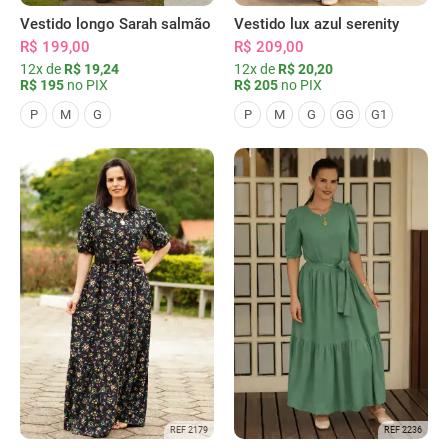
Vestido longo Sarah salmão
Vestido lux azul serenity
R$ 199,00
R$ 209,00
12x de
R$ 19,24
12x de
R$ 20,20
R$ 195
no PIX
R$ 205
no PIX
P
M
G
P
M
G
GG
G1
REF 2179
REF 2236