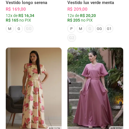
Vestido longo serena
Vestido lux verde menta
R$ 169,00
R$ 209,00
12x de
R$ 16,34
12x de
R$ 20,20
R$ 165
no PIX
R$ 205
no PIX
GG
G
M
G
P
M
GG
G1
G2
REF 2178
REF 2224