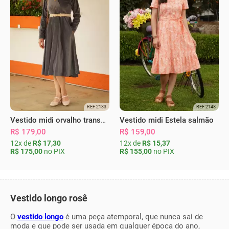
REF 2133
REF 2148
Vestido midi orvalho transpassado chumbo
Vestido midi Estela salmão
R$ 179,00
R$ 159,00
12x de
R$ 17,30
12x de
R$ 15,37
R$ 175,00
no PIX
R$ 155,00
no PIX
Vestido longo rosê
O
vestido longo
é uma peça atemporal, que nunca sai de
moda e que pode ser usada em qualquer época do ano,