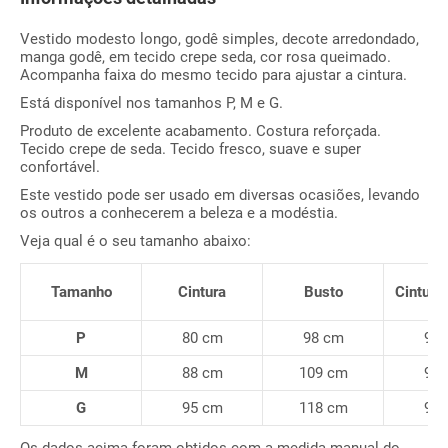
Vestido modesto longo, godê simples, decote arredondado,
manga godê, em tecido crepe seda, cor rosa queimado.
Acompanha faixa do mesmo tecido para ajustar a cintura.
Está disponível nos tamanhos P, M e G.
Produto de excelente acabamento. Costura reforçada.
Tecido crepe de seda. Tecido fresco, suave e super
confortável.
Este vestido pode ser usado em diversas ocasiões, levando
os outros a conhecerem a beleza e a modéstia.
Veja qual é o seu tamanho abaixo:
Tamanho
Cintura
Busto
Cintura 
P
80 cm
98 cm
96
M
88 cm
109 cm
97
G
95 cm
118 cm
98