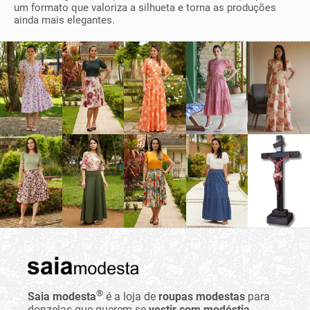
um formato que valoriza a silhueta e torna as produções
ainda mais elegantes.
®
Saia modesta
é a loja de
roupas modestas
para
donzelas que querem se
vestir com modéstia
.