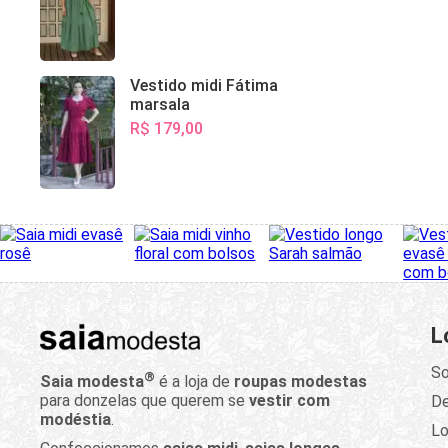
Vestido midi Fátima
marsala
R$ 179,00
L
So
®
Saia modesta
é a loja de
roupas modestas
para donzelas que querem se
vestir com
D
modéstia
.
Lo