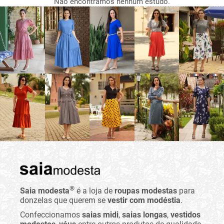
Não encontramos nenhum estudo.
®
Saia modesta
é a loja de
roupas modestas
para
donzelas que querem se
vestir com modéstia
.
Confeccionamos
saias midi
,
saias longas
,
vestidos