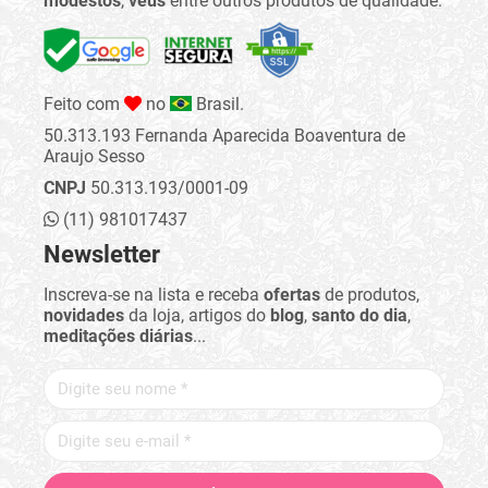
modestos
,
véus
entre outros produtos de qualidade.
Feito com
no
Brasil.
50.313.193 Fernanda Aparecida Boaventura de
Araujo Sesso
CNPJ
50.313.193/0001-09
(11) 981017437
Newsletter
Inscreva-se na lista e receba
ofertas
de produtos,
novidades
da loja, artigos do
blog
,
santo do dia
,
meditações diárias
...