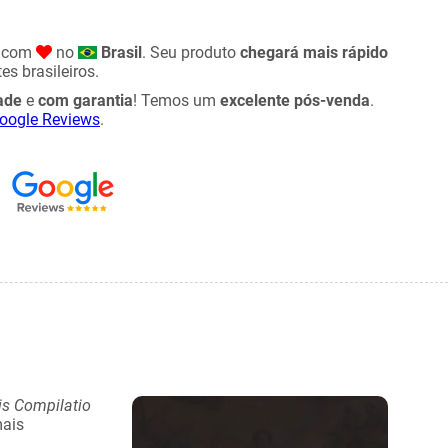
o com
no
Brasil
. Seu produto
chegará mais rápido
es brasileiros.
ade
e
com garantia
! Temos um
excelente pós-venda
.
oogle Reviews
.
is Compilatio
ais