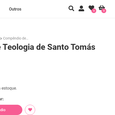
Outros
0
0
Compêndio de…
 Teologia de Santo Tomás
 estoque.
r:
dio