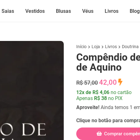
Saias
Vestidos
Blusas
Véus
Livros
Blog
Início
Loja
Livros
Doutrina
Compêndio de
de Aquino
42,00
R$ 57,00
12x de R$ 4,06
no cartão
Apenas
R$ 38
no PIX
Aproveite!
Ainda temos 1 em
Clique no botão para compra
Comprar compên