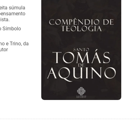
feita súmula
o pensamento
ista.
 o Símbolo
no e Trino, da
utor