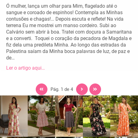
Ó mulher, lança um olhar para Mim, flagelado até o
sangue e coroado de espinhos! Contempla as Minhas
contusões e chagas!… Depois escuta e reflete! Na vida
terrena Eu me mostrei um manso cordeiro. Subi ao
Calvário sem abrir à boa. Tratei com doçura a Samaritana
e a converti. Toquei o coração da pecadora de Magdala e
fiz dela uma predileta Minha. Ao longo das estradas da
Palestina saíam da Minha boca palavras de luz, de paz e
de…
Ler o artigo aqui…
Pág. 1 de 4