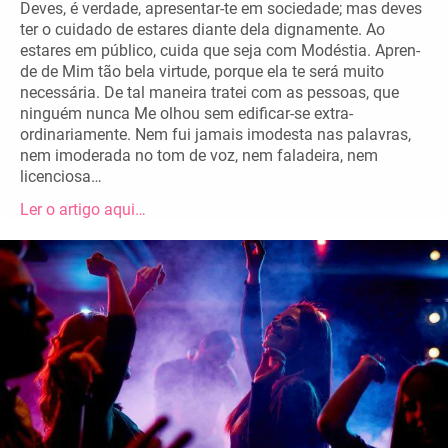
Deves, é verdade, apresentar-te em sociedade; mas deves
ter o cuida­do de es­tares di­ante dela dignamente. Ao
estares em público, cuida que seja com Modés­tia. Apren­
de de Mim tão bela virtude, porque ela te será muito
necessária. De tal maneira tratei com as pessoas, que
ninguém nunca Me olhou sem edificar-se extra­
ordinariamente. Nem fui jamais imodesta nas palavras,
nem imode­rada no tom de voz, nem fala­deira, nem
licenciosa…
Ler o artigo aqui…