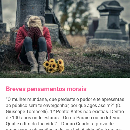
Breves pensamentos morais
“Ó mulher mundana, que perdeste o pudor e te apresentas
ao público sem te envergonhar, por que ages assim?” (D.
Giuseppe Tomaselli). 1º Ponto: Antes não existias. Dentro
de 100 anos onde estarás… Ou no Paraíso ou no Inferno!
Qual é o fim da tua vida?… Dar ao Criador a prova de
amor, com a observância de sua Lei. A vida não é prazer;