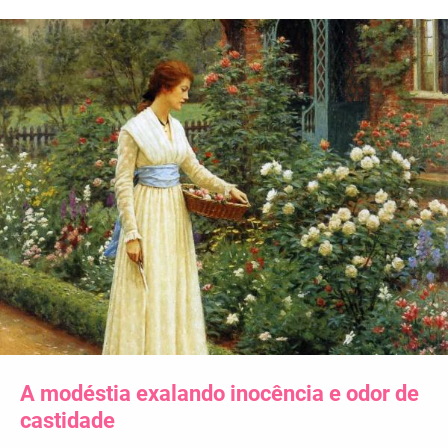
A modéstia exalando inocência e odor de
castidade