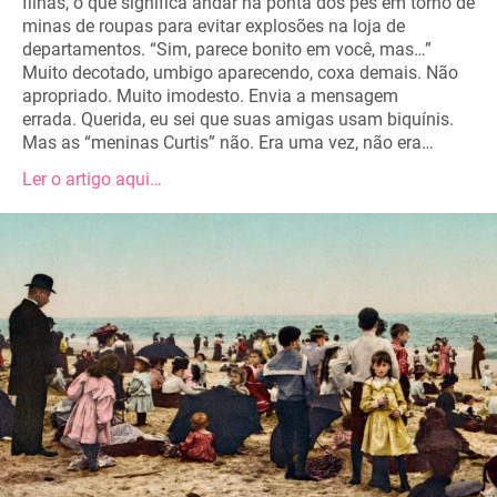
filhas, o que significa andar na ponta dos pés em torno de
minas de roupas para evitar explosões na loja de
departamentos. “Sim, parece bonito em você, mas…”
Muito decotado, umbigo aparecendo, coxa demais. Não
apropriado. Muito imodesto. Envia a mensagem
errada. Querida, eu sei que suas amigas usam biquínis.
Mas as “meninas Curtis” não. Era uma vez, não era…
Ler o artigo aqui…