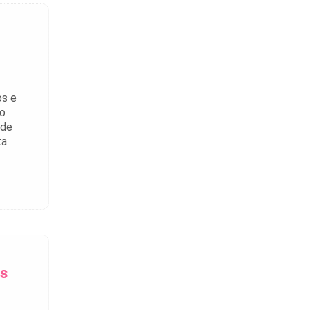
os e
do
 de
ta
as