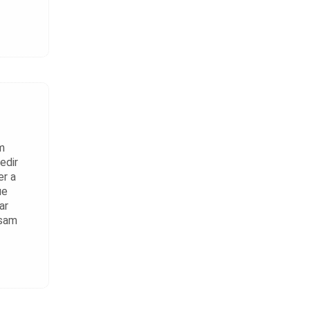
m
edir
er a
ue
ar
usam