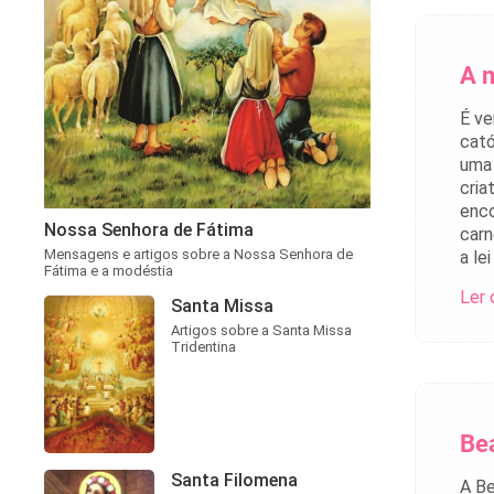
A m
É ve
cató
uma 
cria
enco
Nossa Senhora de Fátima
carn
Mensagens e artigos sobre a Nossa Senhora de
a le
Fátima e a modéstia
Ler 
Santa Missa
Artigos sobre a Santa Missa
Tridentina
Bea
Santa Filomena
A Be