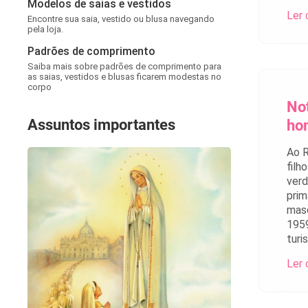
Modelos de saias e vestidos
Ler 
Encontre sua saia, vestido ou blusa navegando
pela loja.
Padrões de comprimento
Saiba mais sobre padrões de comprimento para
as saias, vestidos e blusas ficarem modestas no
corpo
No
Assuntos importantes
ho
Ao R
filh
verd
prim
masc
1959
turi
Ler 