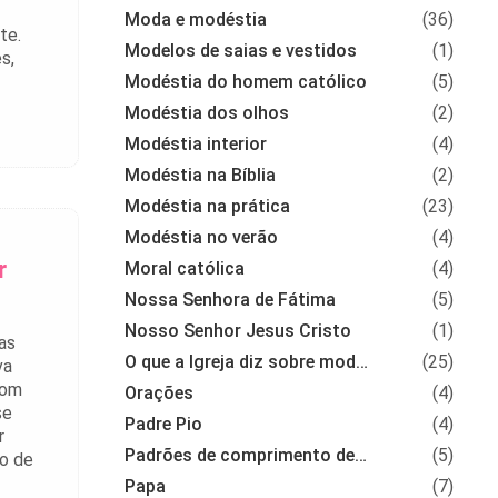
Moda e modéstia
(36)
te.
Modelos de saias e vestidos
(1)
s,
Modéstia do homem católico
(5)
Modéstia dos olhos
(2)
Modéstia interior
(4)
Modéstia na Bíblia
(2)
Modéstia na prática
(23)
Modéstia no verão
(4)
r
Moral católica
(4)
Nossa Senhora de Fátima
(5)
Nosso Senhor Jesus Cristo
(1)
as
O que a Igreja diz sobre modéstia
(25)
va
com
Orações
(4)
se
Padre Pio
(4)
r
Padrões de comprimento de roupas
(5)
do de
Papa
(7)