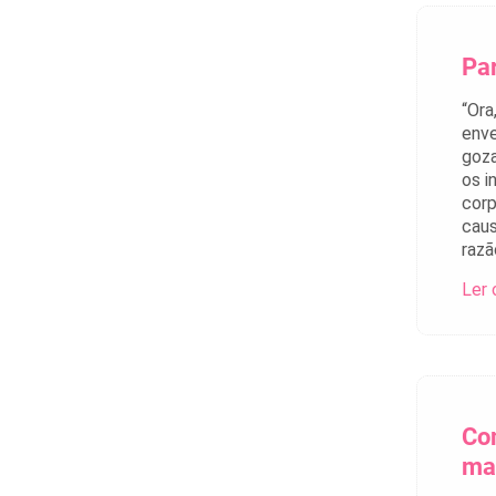
Pa
“Ora
enve
goza
os i
corp
caus
razã
Ler 
Co
ma