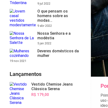
9 jul 2022
O que pensam os
homens sobre as
modas…
9 abr 2022
Nossa Senhora e a
modéstia
5 jan 2022
Deveres domésticos da
mulher
19 nov 2021
Lançamentos
Vestido Chemise Jeans
Por
Clássica Serena
R$ 179,00
Prim
uso 
ideo