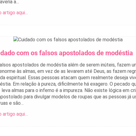
averia a…
o artigo aqui…
idado com os falsos apostolados de modéstia
alsos apostolados de modéstia além de serem inúteis, fazem u
enorme às almas, em vez de as levarem até Deus, as fazem regr
ida espiritual. Essas pessoas atacam quem realmente deseja viv
stia. Em relação à pureza, dificilmente há exagero. O pecado q
 leva almas para o inferno é a impureza. Não existe lógica em cri
postolado para divulgar modelos de roupas que as pessoas já 
ruas e são…
o artigo aqui…