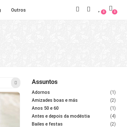
g
Outros
0
0
Assuntos
Adornos
(1)
Amizades boas e más
(2)
Anos 50 e 60
(1)
Antes e depois da modéstia
(4)
Bailes e festas
(2)