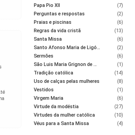
Papa Pio XII
(7)
Perguntas e respostas
(2)
Praias e piscinas
(6)
Regras da vida cristã
(13)
Santa Missa
(6)
Santo Afonso Maria de Ligório
(2)
Sermões
(6)
São Luis Maria Grignon de Montfort
(1)
s
Tradição católica
(14)
Uso de calças pelas mulheres
(8)
Vestidos
(1)
Até
Virgem Maria
(6)
ma
Virtude da modéstia
(27)
Virtudes da mulher católica
(10)
Véus para a Santa Missa
(4)