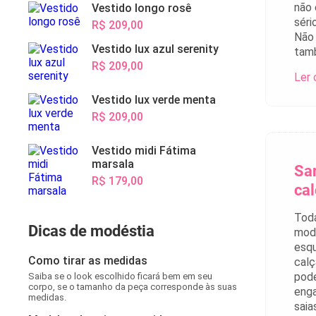
não 
Vestido longo rosê
séri
R$ 209,00
Não 
Vestido lux azul serenity
tamb
R$ 209,00
Ler 
Vestido lux verde menta
R$ 209,00
Vestido midi Fátima
marsala
San
R$ 179,00
ca
Toda
Dicas de modéstia
mode
esqu
Como tirar as medidas
calç
pode
Saiba se o look escolhido ficará bem em seu
corpo, se o tamanho da peça corresponde às suas
enga
medidas.
saia