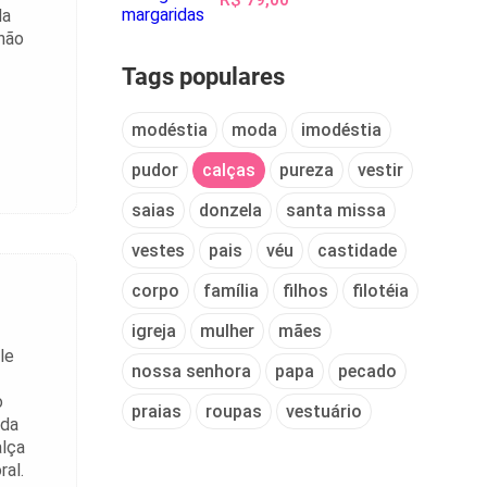
Na
 não
Tags populares
modéstia
moda
imodéstia
pudor
calças
pureza
vestir
saias
donzela
santa missa
vestes
pais
véu
castidade
corpo
família
filhos
filotéia
igreja
mulher
mães
le
nossa senhora
papa
pecado
o
praias
roupas
vestuário
 da
alça
ral.