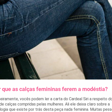
 que as calças femininas ferem a modéstia?
eiramente, vocês podem ler a carta do Cardeal Siri a respeito d
de calças compridas pelas mulheres. Ali ele deixa claro sobre a
logia que existe por trás desta peça nada feminina. Muitas pes