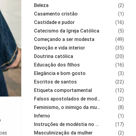
Beleza
(2)
Casamento cristão
(1)
Castidade e pudor
(16)
Catecismo da Igreja Católica
(5)
Começando a ser modesta
(49)
Devoção e vida interior
(35)
Doutrina católica
(20)
Educação dos filhos
(16)
Elegância e bom gosto
(3)
Escritos de santos
(22)
Etiqueta comportamental
(12)
Falsos apostolados de modéstia
(2)
Feminismo, o inimigo da mulher
(8)
Inferno
(1)
o
Instruções de modéstia no vestir
(17)
soas
Masculinização da mulher
(2)