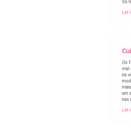
Só h
Ler 
Cu
Os f
mal 
na v
modé
mais
um a
nas 
Ler 