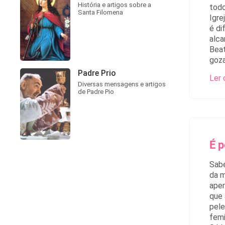
História e artigos sobre a
todo
Santa Filomena
Igre
é di
alca
Beat
goza
Padre Prio
Ler 
Diversas mensagens e artigos
de Padre Pio
É 
Sabe
da m
aper
que 
pele
femi