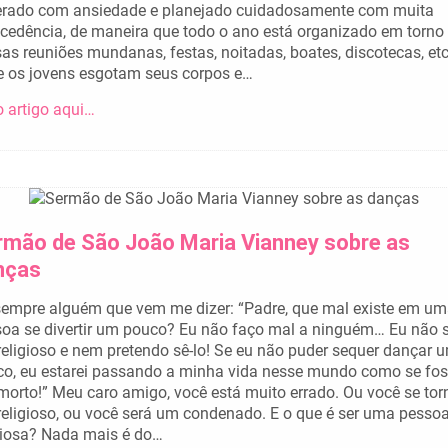
erado com ansiedade e planejado cuidadosamente com muita
cedência, de maneira que todo o ano está organizado em torno
as reuniões mundanas, festas, noitadas, boates, discotecas, etc
 os jovens esgotam seus corpos e…
o artigo aqui…
rmão de São João Maria Vianney sobre as
nças
empre alguém que vem me dizer: “Padre, que mal existe em u
oa se divertir um pouco? Eu não faço mal a ninguém… Eu não 
eligioso e nem pretendo sê-lo! Se eu não puder sequer dançar 
o, eu estarei passando a minha vida nesse mundo como se fo
orto!” Meu caro amigo, você está muito errado. Ou você se tor
eligioso, ou você será um condenado. E o que é ser uma pesso
giosa? Nada mais é do…