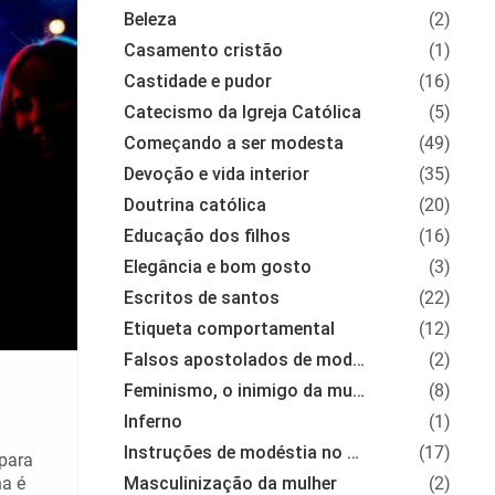
Beleza
(2)
Casamento cristão
(1)
Castidade e pudor
(16)
Catecismo da Igreja Católica
(5)
Começando a ser modesta
(49)
Devoção e vida interior
(35)
Doutrina católica
(20)
Educação dos filhos
(16)
Elegância e bom gosto
(3)
Escritos de santos
(22)
Etiqueta comportamental
(12)
Falsos apostolados de modéstia
(2)
Feminismo, o inimigo da mulher
(8)
Inferno
(1)
Instruções de modéstia no vestir
(17)
 para
na é
Masculinização da mulher
(2)