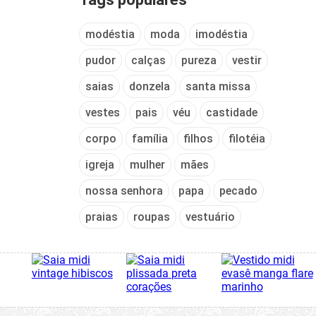
modéstia
moda
imodéstia
pudor
calças
pureza
vestir
saias
donzela
santa missa
vestes
pais
véu
castidade
corpo
família
filhos
filotéia
igreja
mulher
mães
nossa senhora
papa
pecado
praias
roupas
vestuário