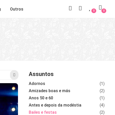
g
Outros
0
0
Assuntos
Adornos
(1)
Amizades boas e más
(2)
Anos 50 e 60
(1)
Antes e depois da modéstia
(4)
Bailes e festas
(2)