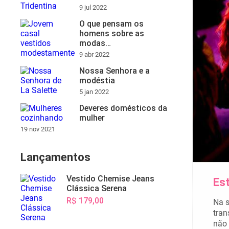
9 jul 2022
O que pensam os
homens sobre as
modas…
9 abr 2022
Nossa Senhora e a
modéstia
5 jan 2022
Deveres domésticos da
mulher
19 nov 2021
Lançamentos
Vestido Chemise Jeans
Es
Clássica Serena
R$ 179,00
Na s
tran
não 