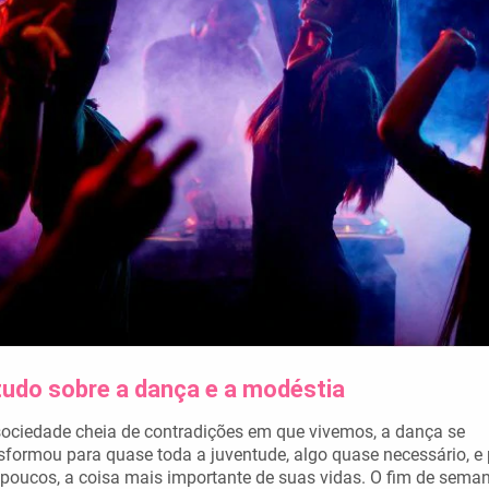
tudo sobre a dança e a modéstia
ociedade cheia de contradições em que vivemos, a dança se
sformou para quase toda a juventude, algo quase necessário, e
poucos, a coisa mais importante de suas vidas. O fim de sema