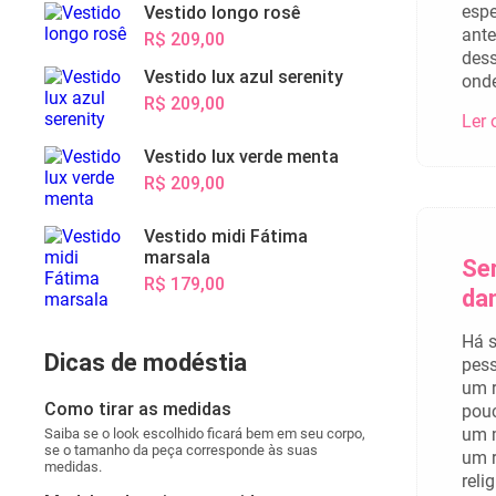
esp
Vestido longo rosê
ante
R$ 209,00
dess
Vestido lux azul serenity
onde
R$ 209,00
Ler 
Vestido lux verde menta
R$ 209,00
Vestido midi Fátima
marsala
Se
R$ 179,00
da
Há s
Dicas de modéstia
pess
um r
Como tirar as medidas
pouc
um m
Saiba se o look escolhido ficará bem em seu corpo,
se o tamanho da peça corresponde às suas
um r
medidas.
reli