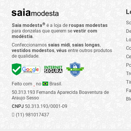
L
So
®
Saia modesta
é a loja de
roupas modestas
para donzelas que querem se
vestir com
D
modéstia
.
Lo
Confeccionamos
saias midi
,
saias longas
,
C
vestidos modestos
,
véus
entre outros produtos
de qualidade.
Ce
Po
Tr
Ti
Feito com
no
Brasil.
Fa
50.313.193 Fernanda Aparecida Boaventura de
Araujo Sesso
Bl
CNPJ
50.313.193/0001-09
(11) 981017437