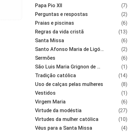
Papa Pio XII
(7)
Perguntas e respostas
(2)
Praias e piscinas
(6)
Regras da vida cristã
(13)
Santa Missa
(6)
Santo Afonso Maria de Ligório
(2)
Sermões
(6)
São Luis Maria Grignon de Montfort
(1)
Tradição católica
(14)
Uso de calças pelas mulheres
(8)
Vestidos
(1)
Virgem Maria
(6)
Virtude da modéstia
(27)
Virtudes da mulher católica
(10)
Véus para a Santa Missa
(4)