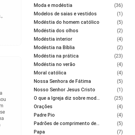
Moda e modéstia
(36)
Modelos de saias e vestidos
(1)
.,
Modéstia do homem católico
(5)
Modéstia dos olhos
(2)
Modéstia interior
(4)
Modéstia na Bíblia
(2)
Modéstia na prática
(23)
Modéstia no verão
(4)
Moral católica
(4)
Nossa Senhora de Fátima
(5)
Nosso Senhor Jesus Cristo
(1)
ma
O que a Igreja diz sobre modéstia
(25)
sou
um
Orações
(4)
sse
Padre Pio
(4)
na
Padrões de comprimento de roupas
(5)
a
Papa
(7)