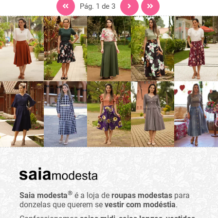
Pág. 1 de 3
®
Saia modesta
é a loja de
roupas modestas
para
donzelas que querem se
vestir com modéstia
.