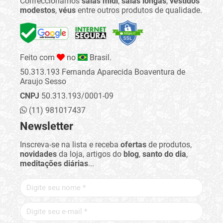
Confeccionamos
saias midi
,
saias longas
,
vestidos
modestos
,
véus
entre outros produtos de qualidade.
Feito com
no
Brasil.
50.313.193 Fernanda Aparecida Boaventura de
Araujo Sesso
CNPJ
50.313.193/0001-09
(11) 981017437
Newsletter
Inscreva-se na lista e receba
ofertas
de produtos,
novidades
da loja, artigos do
blog
,
santo do dia
,
meditações diárias
...