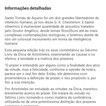
Informações detalhadas
Santo Tomás de Aquino foi um dos grandes libertadores do
intelecto humano, já nos disse G. K. Chesterton. E basta
olharmos à inumerável quantidade de assuntos tratados
pelo Doutor Angélico, desde temas filosóficos até às mais
complexas contemplações teológicas, e teremos diante de
nós um colossal monumento em honra da inteligência
humana.
Esta pequena edição traz os seus comentários ao Décimo
Livro da Ética de Aristóteles, examinando as causas e os
efeitos, a bondade e a malícia dos prazeres.
"O prazer é entendido por alguns como a finalidade dos atos
da virtude, mas a felicidade, conforme a opinião de todos,
parece ser o real fim dela. Então, ele determina com
proeminência a definição de prazer, o seu propósito e, por
fim, a sua intenção.
Por Aristóteles ter estudado as virtudes na Ética, transitou
brevemente acerca do prazer. Ele tratara do estudo no
Sétimo Livro, tomando-o como matéria da continência,
utilizando-se de uma potentíssima distinção dos prazeres
sensíveis e corporais.