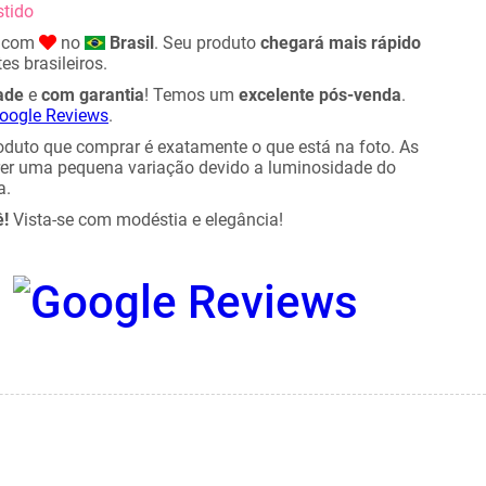
stido
o com
no
Brasil
. Seu produto
chegará mais rápido
es brasileiros.
ade
e
com garantia
! Temos um
excelente pós-venda
.
oogle Reviews
.
duto que comprar é exatamente o que está na foto. As
rer uma pequena variação devido a luminosidade do
a.
ê!
Vista-se com modéstia e elegância!