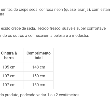
em tecido crepe seda, cor rosa neon (quase laranja), com estam
ra.
cido crepe de seda. Tecido fresco, suave e super confortável.
ando os outros a conhecerem a beleza e a modéstia.
Cintura à
Comprimento
barra
total
105 cm
148 cm
107 cm
150 cm
107 cm
150 cm
 produto, podendo variar 1 ou 2 centímetros.