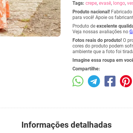
Tags:
crepe
,
evasê
,
longo
,
ve
Produto nacional!
Fabricad
para você! Apoie os fabricant
Produto de
excelente qualid
Veja nossas avaliações no
G
Fotos reais do produto!
O pro
cores do produto podem sof
ambiente que a foto foi tirad
Imagine essa roupa em voc
Compartilhe:
Informações detalhadas