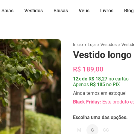
Saias
Vestidos
Blusas
Véus
Livros
Blog
Início
Loja
Vestidos
Vestid
Vestido longo 
R$ 189,00
12x de R$ 18,27
no cartão
Apenas
R$ 185
no PIX
Ainda temos em estoque!
Black Friday:
Este produto es
Escolha uma das opções:
M
G
GG