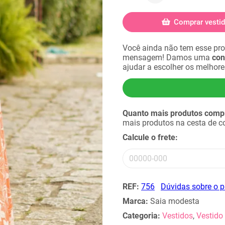
Comprar vesti
Você ainda não tem esse pr
mensagem! Damos uma
con
ajudar a escolher os melhor
Quanto mais produtos compra
mais produtos na cesta de 
Calcule o frete:
REF:
756
Dúvidas sobre o 
Marca:
Saia modesta
Categoria:
Vestidos
,
Vestido