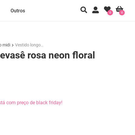
Outros
0
0
o midi
Vestido longo…
evasê rosa neon floral
tá com preço de black friday!