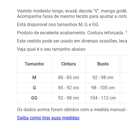
Vestido modesto longo, evasê, decote "V", manga godê, 
Acompanha faixa de mesmo tecido para ajustar a cintu
Está disponível nos tamanhos M, G e GG.
Produto de excelente acabamento. Costura reforçada. Te
Este vestido pode ser usado em diversas ocasiões, lev
Veja qual é o seu tamanho abaixo:
Tamanho
Cintura
Busto
M
80 - 85 cm
92 - 98 cm
G
85 - 92 cm
98 - 105 cm
GG
92 - 98 cm
104 - 112 cm
Os dados acima foram obtidos com a medida manual do
Saiba como tirar suas medidas