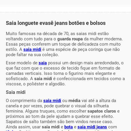
Saia longuete evasê jeans botões e bolsos
Muito famosas na década de 70, as saias midi estão
voltando com tudo para o
guarda roupa
da mulher moderna.
Essas peças conferem um toque de delicadeza com muito
estilo. A
saia midi
é uma espécie de peça coringa que não
pode faltar na sua coleção.
Esse modelo de
saia
possui um design mais arredondado, o
que faz com que o excesso de tecido fique em formato de
camadas verticais. Isso torna o figurino mais elegante e
sofisticado. A
saia midi
é confeccionada em tecidos como a
viscose, o poliéster e algodão.
Saia midi
O comprimento da
saia midi
ou
média
vai até a altura da
canela e por vezes, pode quebrar o visual da silhueta
feminina. Alguns truques, como escolher
sapatos claros
e
próximos ao tom da pele ajudam a quebrar esse efeito.
Sapatos de salto também são bem vindos nesse caso.
Ainda assim, usar
saia midi
e
bota
e
saia midi jeans
com