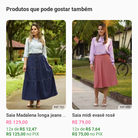
Produtos que pode gostar também
REF 762
REF 653
Saia Madalena longa jeans escura
Saia midi evasê rosê
R$ 129,00
R$ 79,00
12x de
R$ 12,47
12x de
R$ 7,64
R$ 125,00
no PIX
R$ 75,00
no PIX