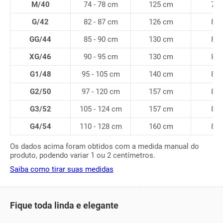
M/40
74 - 78 cm
125 cm
79
G/42
82 - 87 cm
126 cm
80
GG/44
85 - 90 cm
130 cm
81
XG/46
90 - 95 cm
130 cm
82
G1/48
95 - 105 cm
140 cm
83
G2/50
97 - 120 cm
157 cm
84
G3/52
105 - 124 cm
157 cm
84
G4/54
110 - 128 cm
160 cm
84
Os dados acima foram obtidos com a medida manual do
produto, podendo variar 1 ou 2 centímetros.
Saiba como tirar suas medidas
Fique toda linda e elegante