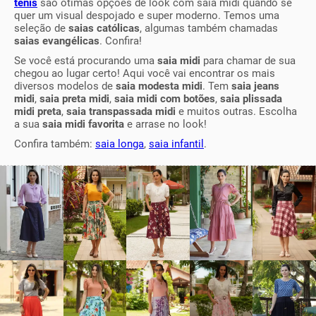
tênis
são ótimas opções de look com saia midi quando se
quer um visual despojado e super moderno. Temos uma
seleção de
saias católicas
, algumas também chamadas
saias evangélicas
. Confira!
Se você está procurando uma
saia midi
para chamar de sua
chegou ao lugar certo! Aqui você vai encontrar os mais
diversos modelos de
saia modesta midi
. Tem
saia jeans
midi
,
saia preta midi
,
saia midi com botões
,
saia plissada
midi preta
,
saia transpassada midi
e muitos outras. Escolha
a sua
saia midi favorita
e arrase no look!
Confira também:
saia longa
,
saia infantil
.