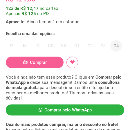
12x de R$ 12,47
no cartão
Apenas
R$ 125
no PIX
Aproveite!
Ainda temos 1 em estoque.
Escolha uma das opções:
P
M
G
GG
XG
G1
G2
G3
G4
Comprar
Você ainda não tem esse produto? Clique em
Comprar pelo
WhatsApp
e deixe sua mensagem! Damos uma
consultoria
de moda gratuita
para descobrir seu estilo e te ajudar a
escolher os melhores produtos! Tiramos todas as suas
dúvidas!
Comprar pelo WhatsApp
Quanto mais produtos comprar, maior o desconto no frete!
Experimente adicionar mais produtos na cesta de compras.