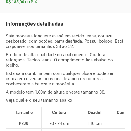
R$ 185,00
no PIX
Informações detalhadas
Saia modesta longuete evasê em tecido jeans, cor azul
desbotado, com botões, barra desfiada. Possui bolsos. Está
disponível nos tamanhos 38 ao 52.
Produto de alta qualidade no acabamento. Costura
reforçada. Tecido jeans. O comprimento fica abaixo do
joelho.
Esta saia combina bem com qualquer blusa e pode ser
usada em diversas ocasiões, levando os outros a
conhecerem a beleza e a modéstia.
A modelo tem 1,60m de altura e veste tamanho 38.
Veja qual é o seu tamanho abaixo:
Tamanho
Cintura
Quadril
Compr
P/38
70 - 74 cm
110 cm
78