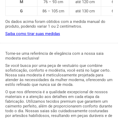
M
76 – 93 cm
até 120 cm
67
G
86 – 105 cm
até 130 cm
69
Os dados acima foram obtidos com a medida manual do
produto, podendo variar 1 ou 2 centímetros.
Saiba como tirar suas medidas
Torne-se uma referência de elegância com a nossa saia
modesta exclusiva!
Se você busca por uma peça de vestuário que combine
sofisticação, conforto e modéstia, você está no lugar certo.
Nossa saia modesta é meticulosamente projetada para
atender às necessidades da mulher moderna, oferecendo um
estilo refinado que nunca sai de moda.
O que nos diferencia é a qualidade excepcional de nossos
materiais e a atenção aos detalhes em cada etapa da
fabricação. Utilizamos tecidos premium que garantem um
caimento perfeito, além de proporcionarem conforto durante
todo o dia. Nossas saias são cuidadosamente costuradas
por artesãos habilidosos, resultando em peças duráveis e de