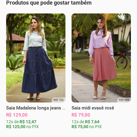
Produtos que pode gostar também
REF 762
REF 653
Saia Madalena longa jeans escura
Saia midi evasê rosê
R$ 129,00
R$ 79,00
12x de
R$ 12,47
12x de
R$ 7,64
R$ 125,00
no PIX
R$ 75,00
no PIX