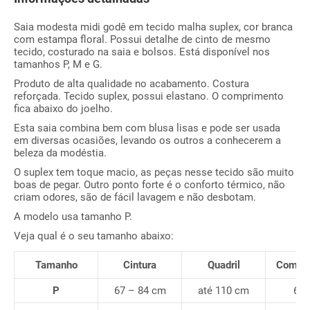
Saia modesta midi godê em tecido malha suplex, cor branca
com estampa floral. Possui detalhe de cinto de mesmo
tecido, costurado na saia e bolsos. Está disponível nos
tamanhos P, M e G.
Produto de alta qualidade no acabamento. Costura
reforçada. Tecido suplex, possui elastano. O comprimento
fica abaixo do joelho.
Esta saia combina bem com blusa lisas e pode ser usada
em diversas ocasiões, levando os outros a conhecerem a
beleza da modéstia.
O suplex tem toque macio, as peças nesse tecido são muito
boas de pegar. Outro ponto forte é o conforto térmico, não
criam odores, são de fácil lavagem e não desbotam.
A modelo usa tamanho P.
Veja qual é o seu tamanho abaixo:
Tamanho
Cintura
Quadril
Compr
P
67 – 84 cm
até 110 cm
66