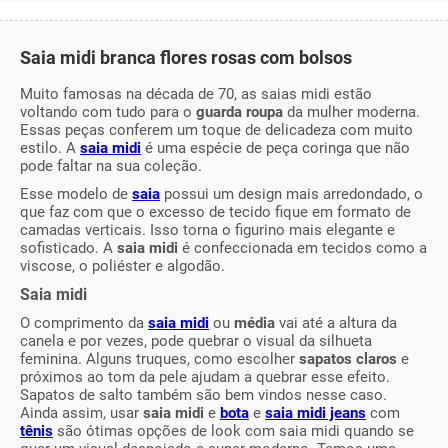
Saia midi branca flores rosas com bolsos
Muito famosas na década de 70, as saias midi estão
voltando com tudo para o
guarda roupa
da mulher moderna.
Essas peças conferem um toque de delicadeza com muito
estilo. A
saia midi
é uma espécie de peça coringa que não
pode faltar na sua coleção.
Esse modelo de
saia
possui um design mais arredondado, o
que faz com que o excesso de tecido fique em formato de
camadas verticais. Isso torna o figurino mais elegante e
sofisticado. A
saia midi
é confeccionada em tecidos como a
viscose, o poliéster e algodão.
Saia midi
O comprimento da
saia midi
ou
média
vai até a altura da
canela e por vezes, pode quebrar o visual da silhueta
feminina. Alguns truques, como escolher
sapatos claros
e
próximos ao tom da pele ajudam a quebrar esse efeito.
Sapatos de salto também são bem vindos nesse caso.
Ainda assim, usar
saia midi
e
bota
e
saia midi jeans
com
tênis
são ótimas opções de look com saia midi quando se