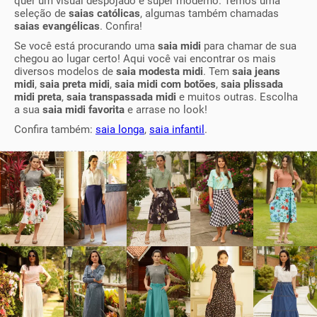
quer um visual despojado e super moderno. Temos uma
seleção de
saias católicas
, algumas também chamadas
saias evangélicas
. Confira!
Se você está procurando uma
saia midi
para chamar de sua
chegou ao lugar certo! Aqui você vai encontrar os mais
diversos modelos de
saia modesta midi
. Tem
saia jeans
midi
,
saia preta midi
,
saia midi com botões
,
saia plissada
midi preta
,
saia transpassada midi
e muitos outras. Escolha
a sua
saia midi favorita
e arrase no look!
Confira também:
saia longa
,
saia infantil
.