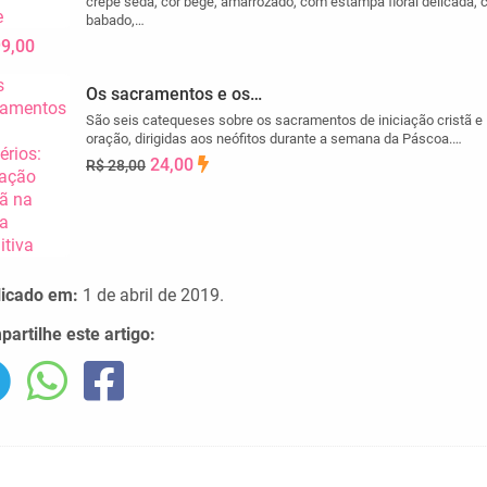
crepe seda, cor bege, amarrozado, com estampa floral delicada,
babado,…
99,00
Os sacramentos e os…
São seis catequeses sobre os sacramentos de iniciação cristã e
oração, dirigidas aos neófitos durante a semana da Páscoa.…
24,00
R$ 28,00
licado em:
1 de abril de 2019.
artilhe este artigo: