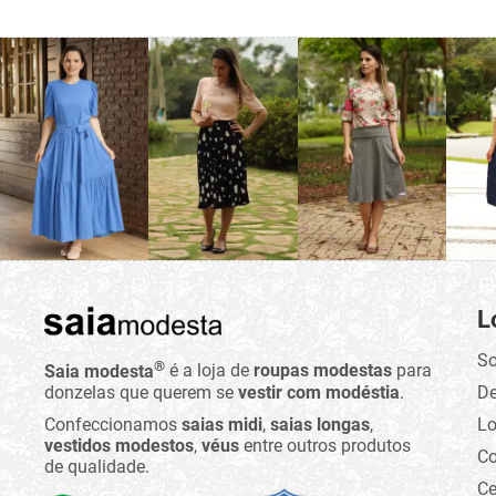
L
So
®
Saia modesta
é a loja de
roupas modestas
para
donzelas que querem se
vestir com modéstia
.
D
Confeccionamos
saias midi
,
saias longas
,
Lo
vestidos modestos
,
véus
entre outros produtos
C
de qualidade.
Ce