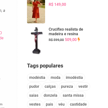
R$ 149,00
, a
Crucifixo realista de
O
madeira e resina
de
509,00
R$ 599,00
Tags populares
modéstia
moda
imodéstia
.
pudor
calças
pureza
vestir
saias
donzela
santa missa
vestes
pais
véu
castidade
em