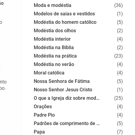
ão
Moda e modéstia
(36)
Modelos de saias e vestidos
(1)
o
Modéstia do homem católico
(5)
Modéstia dos olhos
(2)
Modéstia interior
(4)
ó
Modéstia na Bíblia
(2)
Modéstia na prática
(23)
Modéstia no verão
(4)
s
Moral católica
(4)
Nossa Senhora de Fátima
(5)
into
po.
Nosso Senhor Jesus Cristo
(1)
O que a Igreja diz sobre modéstia
(25)
Orações
(4)
Padre Pio
(4)
Padrões de comprimento de roupas
(5)
Papa
(7)