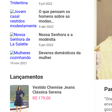
9 jul 2022
O que pensam os
homens sobre as
modas…
9 abr 2022
Nossa Senhora e a
modéstia
5 jan 2022
Deveres domésticos da
mulher
19 nov 2021
Lançamentos
Vestido Chemise Jeans
Pa
Clássica Serena
R$ 179,00
“Ora
env
goz