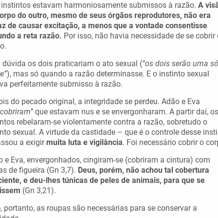
 instintos estavam harmoniosamente submissos à razão.
A vis
orpo do outro, mesmo de seus órgãos reprodutores, não era
z de causar excitação, a menos que a vontade consentisse
ndo a reta razão.
Por isso, não havia necessidade de se cobrir 
o.
dúvida os dois praticariam o ato sexual (
“os dois serão uma s
e”
), mas só quando a razão determinasse. E o instinto sexual
va perfeitamente submisso à razão.
is do pecado original, a integridade se perdeu. Adão e Eva
cobriram”
que estavam nus e se envergonharam. A partir daí, o
intos rebelaram-se violentamente contra a razão, sobretudo o
into sexual. A virtude da castidade – que é o controle desse inst
ssou a exigir
muita luta e vigilância
. Foi necessário cobrir o cor
 e Eva, envergonhados, cingiram-se (cobriram a cintura) com
as de figueira (Gn 3,7).
Deus, porém, não achou tal cobertura
ciente, e deu-lhes túnicas de peles de animais, para que se
tissem
(Gn 3,21).
, portanto, as roupas são necessárias para se conservar a