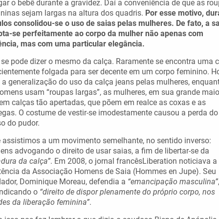
gar o bebê durante a gravidez. Daí a conveniência de que as ro
ninas sejam largas na altura dos quadris.
Por esse motivo, dur
los consolidou-se o uso de saias pelas mulheres. De fato, a s
pta-se perfeitamente ao corpo da mulher não apenas com
ncia, mas com uma particular elegância.
se pode dizer o mesmo da calça. Raramente se encontra uma c
cientemente folgada para ser decente em um corpo feminino. Ho
a generalização do uso da calça jeans pelas mulheres, enquan
omens usam “roupas largas”, as mulheres, em sua grande maior
em calças tão apertadas, que põem em realce as coxas e as
gas. O costume de vestir-se imodestamente causou a perda do
o do pudor.
 assistimos a um movimento semelhante, no sentido inverso:
ns advogando o direito de usar saias, a fim de libertar-se da
adura da calça”
. Em 2008, o jornal francêsLiberation noticiava a
stência da Associação Homens de Saia (Hommes en Jupe). Seu
ador, Dominique Moreau, defendia a
“emancipação masculina”
indicando o
“direito de dispor plenamente do próprio corpo, nos
es da liberação feminina”
.