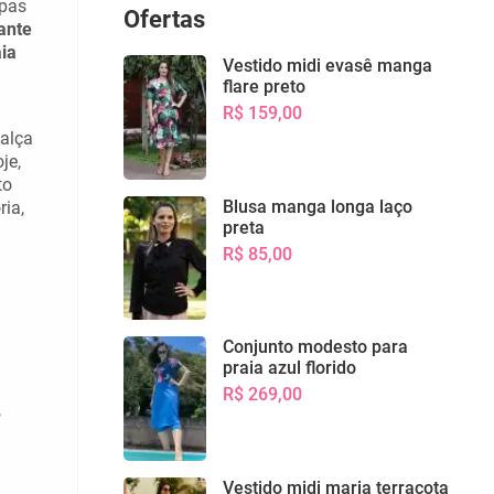
upas
Ofertas
ante
aia
Vestido midi evasê manga
flare preto
R$ 159,00
alça
je,
to
Blusa manga longa laço
ia,
preta
R$ 85,00
Conjunto modesto para
praia azul florido
R$ 269,00
,
Vestido midi maria terracota