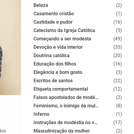
Beleza
(2)
Casamento cristão
(1)
Castidade e pudor
(16)
Catecismo da Igreja Católica
(5)
Começando a ser modesta
(49)
Devoção e vida interior
(35)
Doutrina católica
(20)
Educação dos filhos
(16)
Elegância e bom gosto
(3)
Escritos de santos
(22)
Etiqueta comportamental
(12)
Falsos apostolados de modéstia
(2)
Feminismo, o inimigo da mulher
(8)
Inferno
(1)
Instruções de modéstia no vestir
(17)
dos
Masculinização da mulher
(2)