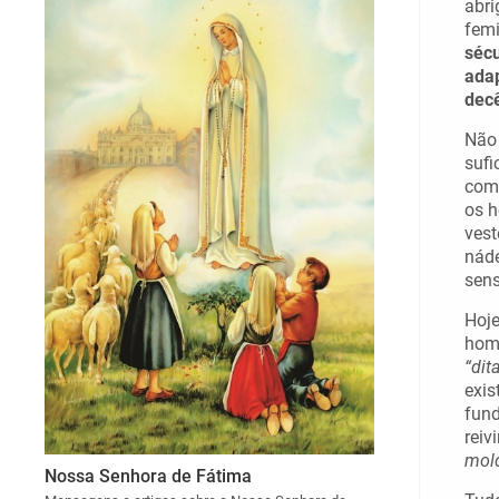
abri
femi
sécu
ada
decê
Não 
sufi
com 
os h
vest
náde
sens
Hoje
home
“dit
exi
fund
reiv
mold
Nossa Senhora de Fátima