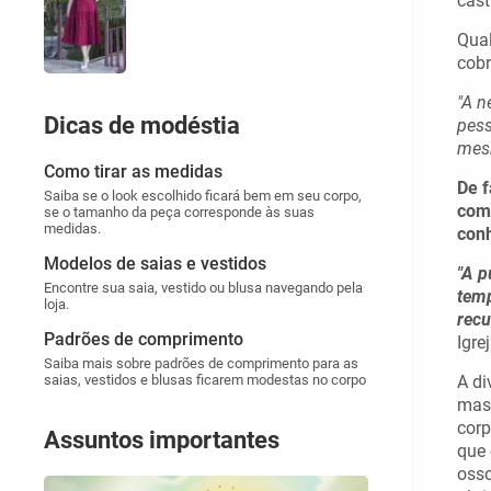
cast
Qual
cobr
"A n
Dicas de modéstia
pess
mes
Como tirar as medidas
De f
Saiba se o look escolhido ficará bem em seu corpo,
com 
se o tamanho da peça corresponde às suas
medidas.
con
Modelos de saias e vestidos
"A p
Encontre sua saia, vestido ou blusa navegando pela
temp
loja.
recu
Padrões de comprimento
Igre
Saiba mais sobre padrões de comprimento para as
saias, vestidos e blusas ficarem modestas no corpo
A di
mas 
corp
Assuntos importantes
que 
osso