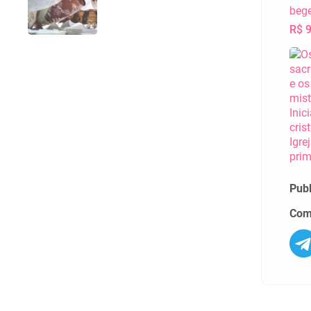
R$ 
Pub
Comp