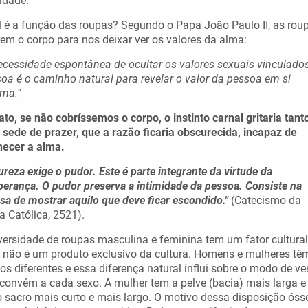
idade.
 é a função das roupas? Segundo o Papa João Paulo II, as rou
em o corpo para nos deixar ver os valores da alma:
ecessidade espontânea de ocultar os valores sexuais vinculado
oa é o caminho natural para revelar o valor da pessoa em si
ma."
ato, se não cobríssemos o corpo, o instinto carnal gritaria tant
sede de prazer, que a razão ficaria obscurecida, incapaz de
hecer a alma.
ureza exige o pudor. Este é parte integrante da virtude da
erança. O pudor preserva a intimidade da pessoa. Consiste na
sa de mostrar aquilo que deve ficar escondido."
(Catecismo da
ja Católica, 2521).
versidade de roupas masculina e feminina tem um fator cultural
não é um produto exclusivo da cultura. Homens e mulheres tê
os diferentes e essa diferença natural influi sobre o modo de ves
convém a cada sexo. A mulher tem a pelve (bacia) mais larga e
 sacro mais curto e mais largo. O motivo dessa disposição óss