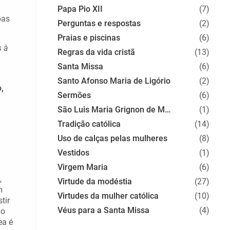
Papa Pio XII
(7)
pas
Perguntas e respostas
(2)
Praias e piscinas
(6)
s à
Regras da vida cristã
(13)
Santa Missa
(6)
Santo Afonso Maria de Ligório
(2)
o,
Sermões
(6)
São Luis Maria Grignon de Montfort
(1)
Tradição católica
(14)
Uso de calças pelas mulheres
(8)
Vestidos
(1)
Virgem Maria
(6)
,
Virtude da modéstia
(27)
m
Virtudes da mulher católica
(10)
tir
Véus para a Santa Missa
(4)
 o
ea é