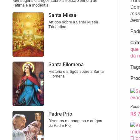
Tudo
Mensagens e artigos sobre a Nossa Senhora de
Fátima e a modéstia
Dom
masc
Santa Missa
best
Artigos sobre a Santa Missa
Tridentina
Padr
Cate
que 
da 
Santa Filomena
Tag
História e artigos sobre a Santa
Filomena
Pro
Possu
R$ 
Padre Prio
Diversas mensagens e artigos
de Padre Pio