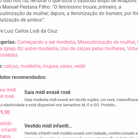
 isso nos faz lembrar o que dizia o saudoso Bispo de Anápolis
 Manoel Pestana Filho:
“O feminismo trouxe, primeiro, a
ulinização da mulher; depois, a feminização do homem; por fim
ialização de ambos”
.
e Luiz Carlos Lodi da Cruz
gorias:
Começando a ser modesta
,
Masculinização da mulher
,
a Igreja diz sobre modéstia
,
Uso de calças pelas mulheres
,
Virtu
modéstia
s:
calças
,
modéstia
,
roupas
,
saias
,
vestir
dutos recomendados:
Saia midi evasê rosê
Saia modesta midi evasê em tecido suplex, cor rosê, maravilhosa
i elasticidade e está disponível nos tamanhos M, G e GG. Produto…
79,00
Vestido midi infantil…
Vestido infantil midi modelo evasê com babado, confeccionado 