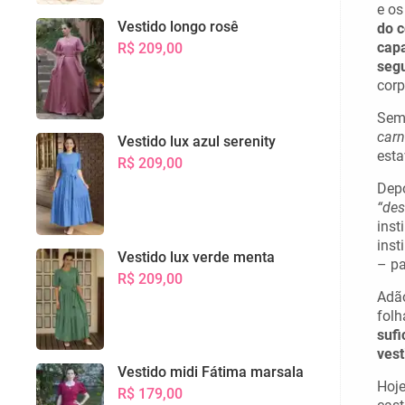
e os
Vestido longo rosê
do c
capa
R$ 209,00
segu
corp
Sem 
carn
Vestido lux azul serenity
esta
R$ 209,00
Depo
“des
inst
inst
Vestido lux verde menta
– pa
R$ 209,00
Adão
folh
sufi
ves
Vestido midi Fátima marsala
Hoje
R$ 179,00