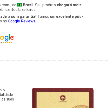
o com
no
Brasil
. Seu produto
chegará mais
bricantes brasileiros.
dade
e
com garantia
! Temos um
excelente pós-
es no
Google Reviews
.
m o
bilidade
 as suas