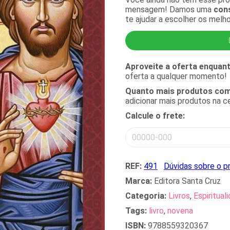
mensagem! Damos uma
cons
te ajudar a escolher os melh
Aproveite a oferta enquan
oferta a qualquer momento!
Quanto mais produtos comp
adicionar mais produtos na 
Calcule o frete:
REF:
491
Dúvidas sobre o p
Marca:
Editora Santa Cruz
Categoria:
Livros
,
Espiritual
Tags:
livro
,
novena
ISBN:
9788559320367