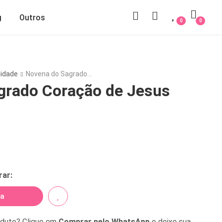
g
Outros
0
0
lidade
Novena do Sagrado…
grado Coração de Jesus
rar:
na
oduto? Clique em
Comprar pelo WhatsApp
e deixe sua