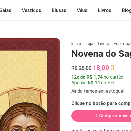
Saias
Vestidos
Blusas
Véus
Livros
Blo
Início
Loja
Livros
Espiritua
Novena do Sa
18,00
R$ 25,00
12x de R$ 1,74
no cartão
Apenas
R$ 14
no PIX
Ainda temos em estoque!
Clique no botão para comp
Comprar nove
Você ainda não tem esse pr