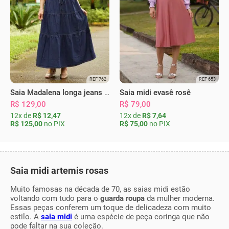
REF 762
REF 653
Saia Madalena longa jeans escura
Saia midi evasê rosê
R$ 129,00
R$ 79,00
12x de
R$ 12,47
12x de
R$ 7,64
R$ 125,00
no PIX
R$ 75,00
no PIX
Saia midi artemis rosas
Muito famosas na década de 70, as saias midi estão
voltando com tudo para o
guarda roupa
da mulher moderna.
Essas peças conferem um toque de delicadeza com muito
estilo. A
saia midi
é uma espécie de peça coringa que não
pode faltar na sua coleção.