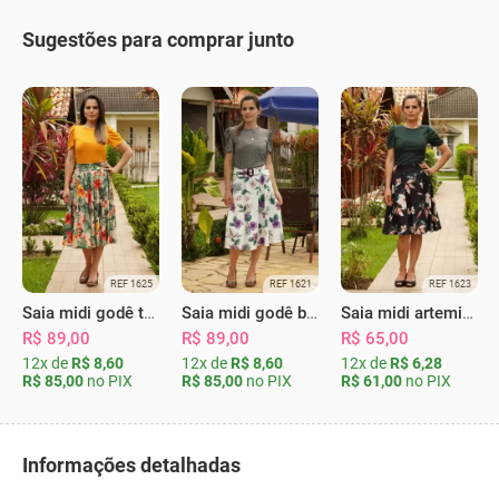
Sugestões para comprar junto
REF 1625
REF 1621
REF 1623
Saia midi godê total bege floral
Saia midi godê branca floral cinto e bolsos
Saia midi artemis preta
R$ 89,00
R$ 89,00
R$ 65,00
12x de
R$ 8,60
12x de
R$ 8,60
12x de
R$ 6,28
R$ 85,00
no PIX
R$ 85,00
no PIX
R$ 61,00
no PIX
Informações detalhadas