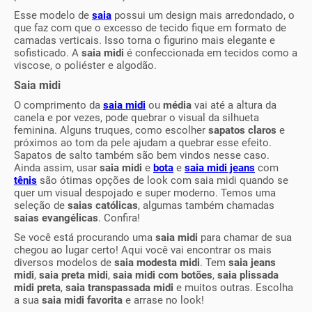
Esse modelo de
saia
possui um design mais arredondado, o
que faz com que o excesso de tecido fique em formato de
camadas verticais. Isso torna o figurino mais elegante e
sofisticado. A
saia midi
é confeccionada em tecidos como a
viscose, o poliéster e algodão.
Saia midi
O comprimento da
saia midi
ou
média
vai até a altura da
canela e por vezes, pode quebrar o visual da silhueta
feminina. Alguns truques, como escolher
sapatos claros
e
próximos ao tom da pele ajudam a quebrar esse efeito.
Sapatos de salto também são bem vindos nesse caso.
Ainda assim, usar
saia midi
e
bota
e
saia midi jeans
com
tênis
são ótimas opções de look com saia midi quando se
quer um visual despojado e super moderno. Temos uma
seleção de
saias católicas
, algumas também chamadas
saias evangélicas
. Confira!
Se você está procurando uma
saia midi
para chamar de sua
chegou ao lugar certo! Aqui você vai encontrar os mais
diversos modelos de
saia modesta midi
. Tem
saia jeans
midi
,
saia preta midi
,
saia midi com botões
,
saia plissada
midi preta
,
saia transpassada midi
e muitos outras. Escolha
a sua
saia midi favorita
e arrase no look!