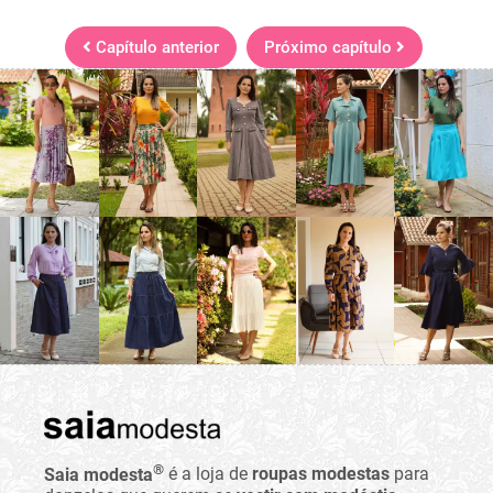
Capítulo anterior
Próximo capítulo
®
Saia modesta
é a loja de
roupas modestas
para