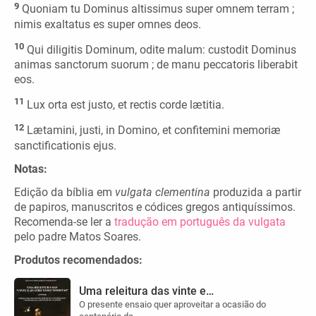
9
Quoniam tu Dominus altissimus super omnem terram ;
nimis exaltatus es super omnes deos.
10
Qui diligitis Dominum, odite malum: custodit Dominus
animas sanctorum suorum ; de manu peccatoris liberabit
eos.
11
Lux orta est justo, et rectis corde lætitia.
12
Lætamini, justi, in Domino, et confitemini memoriæ
sanctificationis ejus.
Notas:
Edição da bíblia em
vulgata clementina
produzida a partir
de papiros, manuscritos e códices gregos antiquíssimos.
Recomenda-se ler a
tradução em português da vulgata
pelo padre Matos Soares.
Produtos recomendados:
Uma releitura das vinte e…
O presente ensaio quer aproveitar a ocasião do