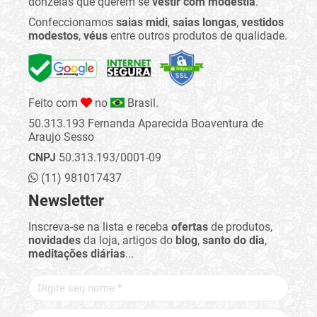
donzelas que querem se
vestir com modéstia
.
Confeccionamos
saias midi
,
saias longas
,
vestidos
modestos
,
véus
entre outros produtos de qualidade.
Feito com
no
Brasil.
50.313.193 Fernanda Aparecida Boaventura de
Araujo Sesso
CNPJ
50.313.193/0001-09
(11) 981017437
Newsletter
Inscreva-se na lista e receba
ofertas
de produtos,
novidades
da loja, artigos do
blog
,
santo do dia
,
meditações diárias
...