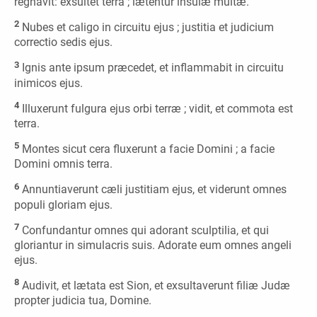
regnavit: exsultet terra ; lætentur insulæ multæ.
2
Nubes et caligo in circuitu ejus ; justitia et judicium
correctio sedis ejus.
3
Ignis ante ipsum præcedet, et inflammabit in circuitu
inimicos ejus.
4
Illuxerunt fulgura ejus orbi terræ ; vidit, et commota est
terra.
5
Montes sicut cera fluxerunt a facie Domini ; a facie
Domini omnis terra.
6
Annuntiaverunt cæli justitiam ejus, et viderunt omnes
populi gloriam ejus.
7
Confundantur omnes qui adorant sculptilia, et qui
gloriantur in simulacris suis. Adorate eum omnes angeli
ejus.
8
Audivit, et lætata est Sion, et exsultaverunt filiæ Judæ
propter judicia tua, Domine.