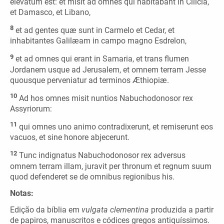
elevatum est: et misit ad omnes qui habitabant in Cilicia,
et Damasco, et Libano,
8
et ad gentes quæ sunt in Carmelo et Cedar, et
inhabitantes Galilæam in campo magno Esdrelon,
9
et ad omnes qui erant in Samaria, et trans flumen
Jordanem usque ad Jerusalem, et omnem terram Jesse
quousque perveniatur ad terminos Æthiopiæ.
10
Ad hos omnes misit nuntios Nabuchodonosor rex
Assyriorum:
11
qui omnes uno animo contradixerunt, et remiserunt eos
vacuos, et sine honore abjecerunt.
12
Tunc indignatus Nabuchodonosor rex adversus
omnem terram illam, juravit per thronum et regnum suum
quod defenderet se de omnibus regionibus his.
Notas:
Edição da bíblia em
vulgata clementina
produzida a partir
de papiros, manuscritos e códices gregos antiquíssimos.