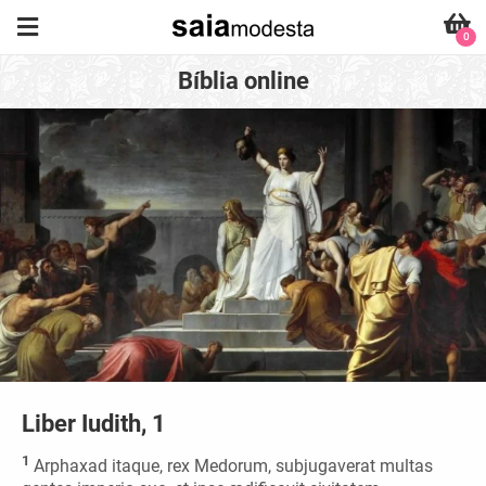
0
Bíblia online
Liber Iudith, 1
1
Arphaxad itaque, rex Medorum, subjugaverat multas