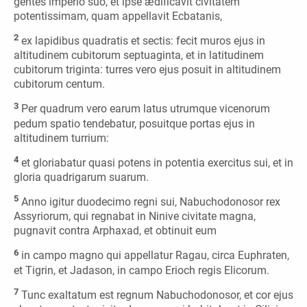
gentes imperio suo, et ipse ædificavit civitatem
potentissimam, quam appellavit Ecbatanis,
2
ex lapidibus quadratis et sectis: fecit muros ejus in
altitudinem cubitorum septuaginta, et in latitudinem
cubitorum triginta: turres vero ejus posuit in altitudinem
cubitorum centum.
3
Per quadrum vero earum latus utrumque vicenorum
pedum spatio tendebatur, posuitque portas ejus in
altitudinem turrium:
4
et gloriabatur quasi potens in potentia exercitus sui, et in
gloria quadrigarum suarum.
5
Anno igitur duodecimo regni sui, Nabuchodonosor rex
Assyriorum, qui regnabat in Ninive civitate magna,
pugnavit contra Arphaxad, et obtinuit eum
6
in campo magno qui appellatur Ragau, circa Euphraten,
et Tigrin, et Jadason, in campo Erioch regis Elicorum.
7
Tunc exaltatum est regnum Nabuchodonosor, et cor ejus