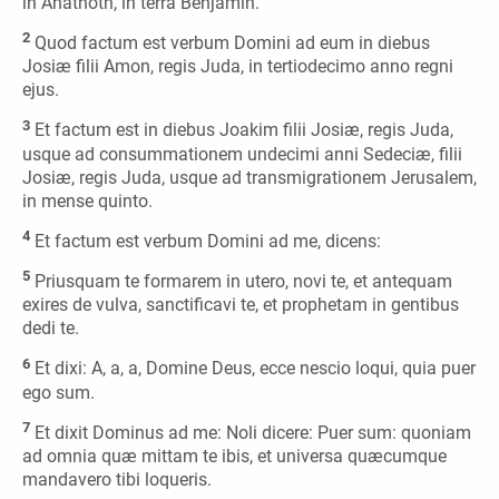
in Anathoth, in terra Benjamin.
2
Quod factum est verbum Domini ad eum in diebus
Josiæ filii Amon, regis Juda, in tertiodecimo anno regni
ejus.
3
Et factum est in diebus Joakim filii Josiæ, regis Juda,
usque ad consummationem undecimi anni Sedeciæ, filii
Josiæ, regis Juda, usque ad transmigrationem Jerusalem,
in mense quinto.
4
Et factum est verbum Domini ad me, dicens:
5
Priusquam te formarem in utero, novi te, et antequam
exires de vulva, sanctificavi te, et prophetam in gentibus
dedi te.
6
Et dixi: A, a, a, Domine Deus, ecce nescio loqui, quia puer
ego sum.
7
Et dixit Dominus ad me: Noli dicere: Puer sum: quoniam
ad omnia quæ mittam te ibis, et universa quæcumque
mandavero tibi loqueris.