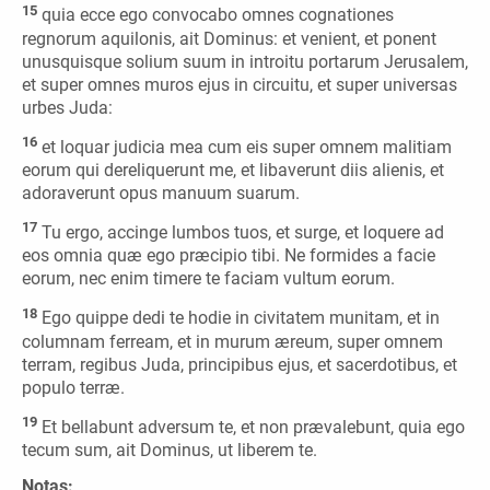
15
quia ecce ego convocabo omnes cognationes
regnorum aquilonis, ait Dominus: et venient, et ponent
unusquisque solium suum in introitu portarum Jerusalem,
et super omnes muros ejus in circuitu, et super universas
urbes Juda:
16
et loquar judicia mea cum eis super omnem malitiam
eorum qui dereliquerunt me, et libaverunt diis alienis, et
adoraverunt opus manuum suarum.
17
Tu ergo, accinge lumbos tuos, et surge, et loquere ad
eos omnia quæ ego præcipio tibi. Ne formides a facie
eorum, nec enim timere te faciam vultum eorum.
18
Ego quippe dedi te hodie in civitatem munitam, et in
columnam ferream, et in murum æreum, super omnem
terram, regibus Juda, principibus ejus, et sacerdotibus, et
populo terræ.
19
Et bellabunt adversum te, et non prævalebunt, quia ego
tecum sum, ait Dominus, ut liberem te.
Notas: