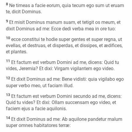
8
Ne timeas a facie eorum, quia tecum ego sum ut eruam
te, dicit Dominus.
9
Et misit Dominus manum suam, et tetigit os meum, et
dixit Dominus ad me: Ecce dedi verba mea in ore tuo:
10
ecce constitui te hodie super gentes et super regna, ut
evellas, et destruas, et disperdas, et dissipes, et ædifices,
et plantes.
11
Et factum est verbum Domini ad me, dicens: Quid tu
vides, Jeremia? Et dixi: Virgam vigilantem ego video.
12
Et dixit Dominus ad me: Bene vidisti: quia vigilabo ego
super verbo meo, ut faciam illud.
13
Et factum est verbum Domini secundo ad me, dicens:
Quid tu vides? Et dixi: Ollam succensam ego video, et
faciem ejus a facie aquilonis.
14
Et dixit Dominus ad me: Ab aquilone pandetur malum
super omnes habitatores terræ: