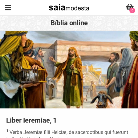
0
Bíblia online
Liber Ieremiae, 1
1
Verba Jeremiæ filii Helciæ, de sacerdotibus qui fuerunt