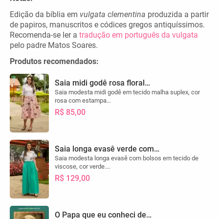
Edição da bíblia em
vulgata clementina
produzida a partir
de papiros, manuscritos e códices gregos antiquíssimos.
Recomenda-se ler a
tradução em português da vulgata
pelo padre Matos Soares.
Produtos recomendados:
Saia midi godê rosa floral…
Saia modesta midi godê em tecido malha suplex, cor
rosa com estampa…
R$ 85,00
Saia longa evasê verde com…
Saia modesta longa evasê com bolsos em tecido de
viscose, cor verde.…
R$ 129,00
O Papa que eu conheci de…