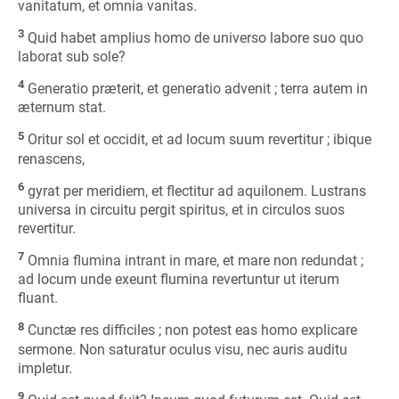
vanitatum, et omnia vanitas.
3
Quid habet amplius homo de universo labore suo quo
laborat sub sole?
4
Generatio præterit, et generatio advenit ; terra autem in
æternum stat.
5
Oritur sol et occidit, et ad locum suum revertitur ; ibique
renascens,
6
gyrat per meridiem, et flectitur ad aquilonem. Lustrans
universa in circuitu pergit spiritus, et in circulos suos
revertitur.
7
Omnia flumina intrant in mare, et mare non redundat ;
ad locum unde exeunt flumina revertuntur ut iterum
fluant.
8
Cunctæ res difficiles ; non potest eas homo explicare
sermone. Non saturatur oculus visu, nec auris auditu
impletur.
9