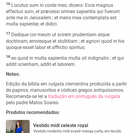
16
Locutus sum in corde meo, dicens: Ecce magnus
effectus sum, et præcessi omnes sapientia qui fuerunt
ante me in Jerusalem ; et mens mea contemplata est
multa sapienter, et didici.
17
Dedique cor meum ut scirem prudentiam atque
doctrinam, erroresque et stultitiam ; et agnovi quod in his
quoque esset labor et afflictio spiritus:
18
eo quod in multa sapientia multa sit indignatio ; et qui
addit scientiam, addit et laborem.
Notas:
Edição da bíblia em
vulgata clementina
produzida a partir
de papiros, manuscritos e códices gregos antiquíssimos.
Recomenda-se ler a
tradução em português da vulgata
pelo padre Matos Soares.
Produtos recomendados:
Vestido midi celeste royal
Vestido modesto midi evasê manga curta, em tecido