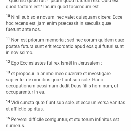
Quid est quod fuit? Ipsum quod futurum est. Quid est
quod factum est? Ipsum quod faciendum est.
10
Nihil sub sole novum, nec valet quisquam dicere: Ecce
hoc recens est: jam enim præcessit in sæculis quæ
fuerunt ante nos.
11
Non est priorum memoria ; sed nec eorum quidem quæ
postea futura sunt erit recordatio apud eos qui futuri sunt
in novissimo.
12
Ego Ecclesiastes fui rex Israël in Jerusalem ;
13
et proposui in animo meo quærere et investigare
sapienter de omnibus quæ fiunt sub sole. Hanc
occupationem pessimam dedit Deus filiis hominum, ut
occuparentur in ea.
14
Vidi cuncta quæ fiunt sub sole, et ecce universa vanitas
et afflictio spiritus.
15
Perversi difficile corriguntur, et stultorum infinitus est
numerus.