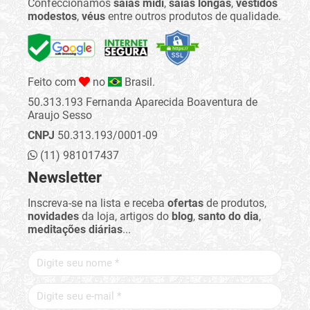
Confeccionamos
saias midi
,
saias longas
,
vestidos
modestos
,
véus
entre outros produtos de qualidade.
Feito com
no
Brasil.
50.313.193 Fernanda Aparecida Boaventura de
Araujo Sesso
CNPJ
50.313.193/0001-09
(11) 981017437
Newsletter
Inscreva-se na lista e receba
ofertas
de produtos,
novidades
da loja, artigos do
blog
,
santo do dia
,
meditações diárias
...