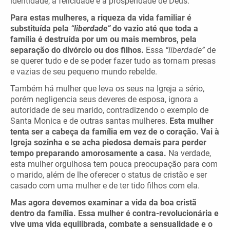
identidade, a felicidade e a prosperidade de Deus.
Para estas mulheres, a riqueza da vida familiar é
substituída pela
“liberdade”
do vazio até que toda a
família é destruída por um ou mais membros, pela
separação do divórcio ou dos filhos.
Essa
“liberdade”
de
se querer tudo e de se poder fazer tudo as tornam presas
e vazias de seu pequeno mundo rebelde.
Também há mulher que leva os seus na Igreja a sério,
porém negligencia seus deveres de esposa, ignora a
autoridade de seu marido, contradizendo o exemplo de
Santa Monica e de outras santas mulheres.
Esta mulher
tenta ser a cabeça da família em vez de o coração. Vai à
Igreja sozinha e se acha piedosa demais para perder
tempo preparando amorosamente a casa.
Na verdade,
esta mulher orgulhosa tem pouca preocupação para com
o marido, além de lhe oferecer o status de cristão e ser
casado com uma mulher e de ter tido filhos com ela.
Mas agora devemos examinar a vida da boa cristã
dentro da família. Essa mulher é contra-revolucionária e
vive uma vida equilibrada, combate a sensualidade e o