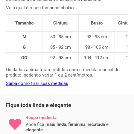
Veja qual é o seu tamanho abaixo:
Tamanho
Cintura
Busto
Cintura 
M
80 - 85 cm
92 - 98 cm
105
G
85 - 92 cm
98 - 105 cm
107
GG
92 - 98 cm
104 - 112 cm
107
Os dados acima foram obtidos com a medida manual do
produto, podendo variar 1 ou 2 centímetros.
Saiba como tirar suas medidas
Fique toda linda e elegante
Roupa modesta
Você fica
mais linda
,
feminina
,
recatada
e
elegante
.