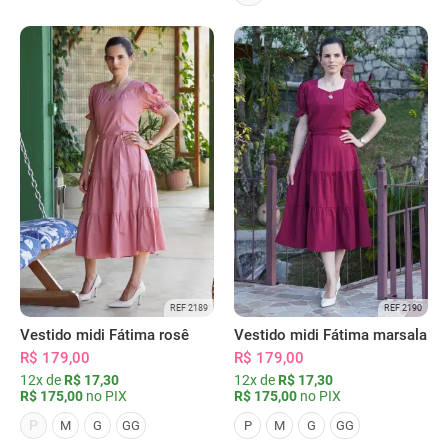
REF 2189
REF 2190
Vestido midi Fátima rosê
Vestido midi Fátima marsala
R$ 179,00
R$ 179,00
12x de
R$ 17,30
12x de
R$ 17,30
R$ 175,00
no PIX
R$ 175,00
no PIX
P
M
G
GG
P
M
G
GG