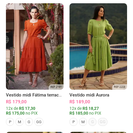
REF 2191
REF 2208
Vestido midi Fátima terracota
Vestido midi Aurora
R$ 179,00
R$ 189,00
12x de
R$ 17,30
12x de
R$ 18,27
R$ 175,00
no PIX
R$ 185,00
no PIX
G
GG
P
M
G
GG
P
M