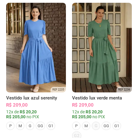
REF 2235
REF 2236
Vestido lux azul serenity
Vestido lux verde menta
R$ 209,00
R$ 209,00
12x de
R$ 20,20
12x de
R$ 20,20
R$ 205,00
no PIX
R$ 205,00
no PIX
G
P
M
G
GG
G1
P
M
GG
G1
G2