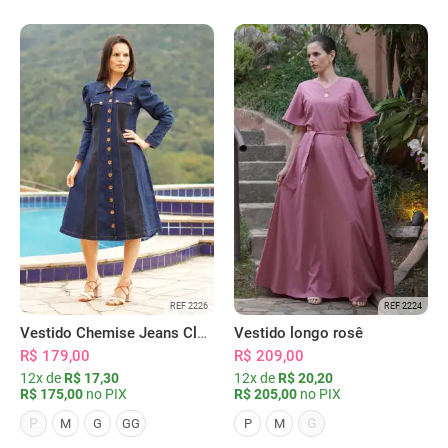
REF 2226
REF 2224
Vestido Chemise Jeans Clássica Serena
Vestido longo rosê
R$ 179,00
R$ 209,00
12x de
R$ 17,30
12x de
R$ 20,20
R$ 175,00
no PIX
R$ 205,00
no PIX
P
G
M
G
GG
P
M