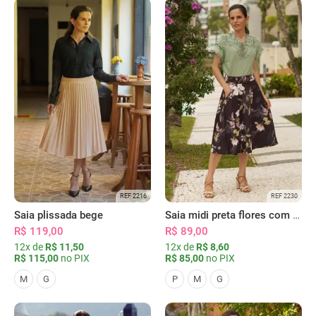
REF 2216
REF 2230
Saia plissada bege
Saia midi preta flores com bolsos
R$ 119,00
R$ 89,00
12x de
R$ 11,50
12x de
R$ 8,60
R$ 115,00
no PIX
R$ 85,00
no PIX
M
G
P
M
G