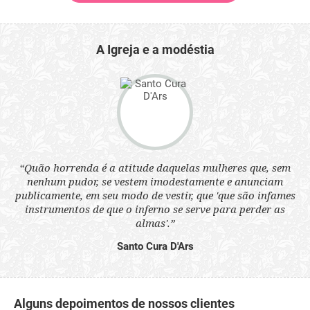
A Igreja e a modéstia
 a
“Quão horrenda é a atitude daquelas mulheres que, sem
“N
s
nenhum pudor, se vestem imodestamente e anunciam
q
ne.
publicamente, em seu modo de vestir, que 'que são infames
ou
instrumentos de que o inferno se serve para perder as
aq
almas'.”
Santo Cura D'Ars
Alguns depoimentos de nossos clientes