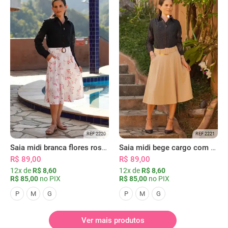
REF 2220
REF 2221
Saia midi branca flores rosas com bolsos
Saia midi bege cargo com bolsos
R$ 89,00
R$ 89,00
12x de
R$ 8,60
12x de
R$ 8,60
R$ 85,00
no PIX
R$ 85,00
no PIX
P
M
G
P
M
G
Ver mais produtos