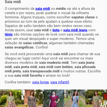
Saia midi
O comprimento da
saia midi
ou
média
vai até a altura da
canela e por vezes, pode quebrar o visual da silhueta
feminina. Alguns truques, como escolher
sapatos claros
e
próximos ao tom da pele ajudam a quebrar esse efeito.
Sapatos de salto também são bem vindos nesse caso.
Ainda assim, usar
saia midi
e
bota
e
saia midi jeans
com
tênis
são ótimas opções de look com saia midi quando se
quer um visual despojado e super moderno. Temos uma
seleção de
saias católicas
, algumas também chamadas
saias evangélicas
. Confira!
Se você está procurando uma
saia midi
para chamar de sua
chegou ao lugar certo! Aqui você vai encontrar os mais
diversos modelos de
saia modesta midi
. Tem
saia jeans
midi
,
saia preta midi
,
saia midi com botões
,
saia plissada
midi preta
,
saia transpassada midi
e muitos outras. Escolha
a sua
saia midi favorita
e arrase no look!
Confira também:
saia longa
,
saia infantil
.