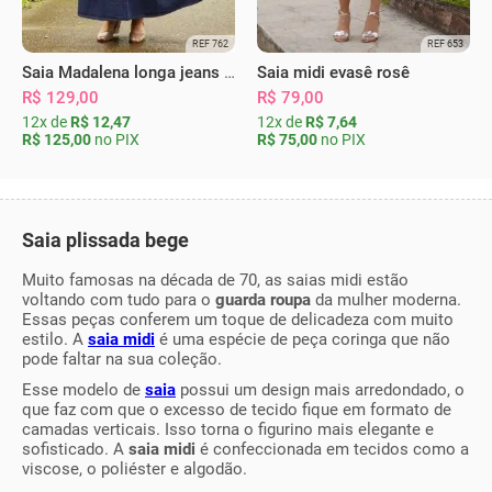
REF 762
REF 653
Saia Madalena longa jeans escura
Saia midi evasê rosê
R$ 129,00
R$ 79,00
12x de
R$ 12,47
12x de
R$ 7,64
R$ 125,00
no PIX
R$ 75,00
no PIX
Saia plissada bege
Muito famosas na década de 70, as saias midi estão
voltando com tudo para o
guarda roupa
da mulher moderna.
Essas peças conferem um toque de delicadeza com muito
estilo. A
saia midi
é uma espécie de peça coringa que não
pode faltar na sua coleção.
Esse modelo de
saia
possui um design mais arredondado, o
que faz com que o excesso de tecido fique em formato de
camadas verticais. Isso torna o figurino mais elegante e
sofisticado. A
saia midi
é confeccionada em tecidos como a
viscose, o poliéster e algodão.