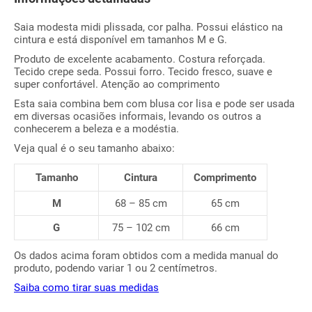
Saia modesta midi plissada, cor palha. Possui elástico na
cintura e está disponível em tamanhos M e G.
Produto de excelente acabamento. Costura reforçada.
Tecido crepe seda. Possui forro. Tecido fresco, suave e
super confortável. Atenção ao comprimento
Esta saia combina bem com blusa cor lisa e pode ser usada
em diversas ocasiões informais, levando os outros a
conhecerem a beleza e a modéstia.
Veja qual é o seu tamanho abaixo:
Tamanho
Cintura
Comprimento
M
68 – 85 cm
65 cm
G
75 – 102 cm
66 cm
Os dados acima foram obtidos com a medida manual do
produto, podendo variar 1 ou 2 centímetros.
Saiba como tirar suas medidas