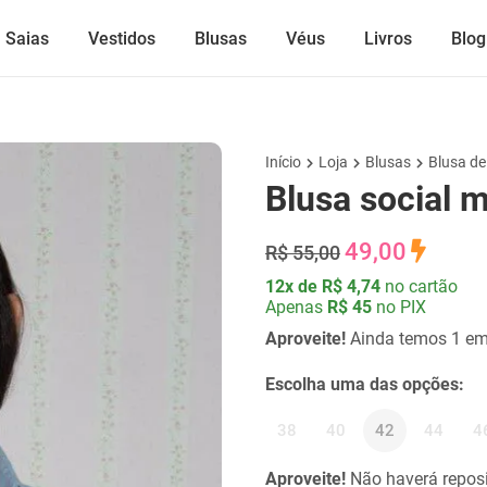
Saias
Vestidos
Blusas
Véus
Livros
Blog
Início
Loja
Blusas
Blusa d
Blusa social 
49,00
R$ 55,00
12x de R$ 4,74
no cartão
Apenas
R$ 45
no PIX
Aproveite!
Ainda temos 1 em
Escolha uma das opções:
38
40
42
44
4
Aproveite!
Não haverá reposi