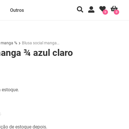
Outros
0
0
e manga ¾
Blusa social manga…
manga ¾ azul claro
 estoque.
6
ção de estoque depois.