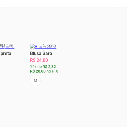
REF 189
REF 2202
 preta
Blusa Sara
Blu
R$ 24,00
R$ 
12x de
R$ 2,32
12x
R$ 20,00
no PIX
R$ 4
M
M