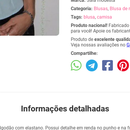
Marca:
Saia modesta
Categoria:
Blusas
,
Blusa de
Tags:
blusa
,
camisa
Produto nacional!
Fabricad
para você! Apoie os fabricant
Produto de
excelente qualid
Veja nossas avaliações no
G
Compartilhe:
Informações detalhadas
algodão com elastano. Possui detalhe em renda no punho e na fr