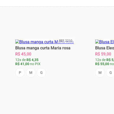
REF 2210
Blusa manga curta Maria rosa
Blusa Ele
R$ 45,00
R$ 59,00
12x de
R$ 4,35
12x de
R$ 5
R$ 41,00
no PIX
R$ 55,00
no
P
M
G
M
G