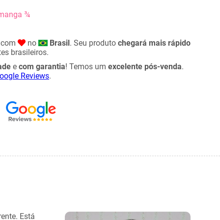
 manga ¾
o com
no
Brasil
. Seu produto
chegará mais rápido
es brasileiros.
ade
e
com garantia
! Temos um
excelente pós-venda
.
oogle Reviews
.
ente. Está