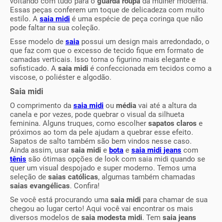
voltando com tudo para o
guarda roupa
da mulher moderna.
Essas peças conferem um toque de delicadeza com muito
estilo. A
saia midi
é uma espécie de peça coringa que não
pode faltar na sua coleção.
Esse modelo de
saia
possui um design mais arredondado, o
que faz com que o excesso de tecido fique em formato de
camadas verticais. Isso torna o figurino mais elegante e
sofisticado. A
saia midi
é confeccionada em tecidos como a
viscose, o poliéster e algodão.
Saia midi
O comprimento da
saia midi
ou
média
vai até a altura da
canela e por vezes, pode quebrar o visual da silhueta
feminina. Alguns truques, como escolher
sapatos claros
e
próximos ao tom da pele ajudam a quebrar esse efeito.
Sapatos de salto também são bem vindos nesse caso.
Ainda assim, usar
saia midi
e
bota
e
saia midi jeans
com
tênis
são ótimas opções de look com saia midi quando se
quer um visual despojado e super moderno. Temos uma
seleção de
saias católicas
, algumas também chamadas
saias evangélicas
. Confira!
Se você está procurando uma
saia midi
para chamar de sua
chegou ao lugar certo! Aqui você vai encontrar os mais
diversos modelos de
saia modesta midi
. Tem
saia jeans