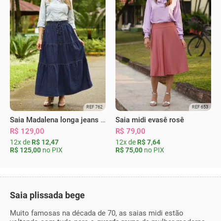
REF 762
REF 653
Saia Madalena longa jeans escura
Saia midi evasê rosê
R$ 129,00
R$ 79,00
12x de
R$ 12,47
12x de
R$ 7,64
R$ 125,00
no PIX
R$ 75,00
no PIX
Saia plissada bege
Muito famosas na década de 70, as saias midi estão