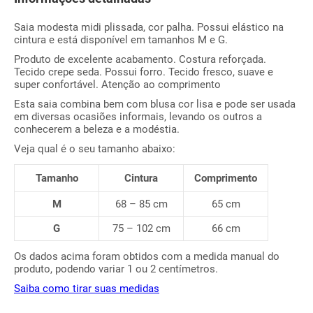
Saia modesta midi plissada, cor palha. Possui elástico na
cintura e está disponível em tamanhos M e G.
Produto de excelente acabamento. Costura reforçada.
Tecido crepe seda. Possui forro. Tecido fresco, suave e
super confortável. Atenção ao comprimento
Esta saia combina bem com blusa cor lisa e pode ser usada
em diversas ocasiões informais, levando os outros a
conhecerem a beleza e a modéstia.
Veja qual é o seu tamanho abaixo:
Tamanho
Cintura
Comprimento
M
68 – 85 cm
65 cm
G
75 – 102 cm
66 cm
Os dados acima foram obtidos com a medida manual do
produto, podendo variar 1 ou 2 centímetros.
Saiba como tirar suas medidas