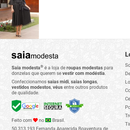
L
So
®
Saia modesta
é a loja de
roupas modestas
para
donzelas que querem se
vestir com modéstia
.
D
Confeccionamos
saias midi
,
saias longas
,
Lo
vestidos modestos
,
véus
entre outros produtos
C
de qualidade.
Ce
Po
Tr
Feito com
no
Brasil.
Ti
50.313.193 Fernanda Aparecida Boaventura de