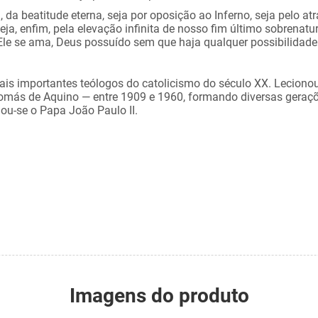
 da beatitude eterna, seja por oposição ao Inferno, seja pelo at
eja, enfim, pela elevação infinita de nosso fim último sobrenatur
le se ama, Deus possuído sem que haja qualquer possibilidade 
is importantes teólogos do catolicismo do século XX. Leciono
omás de Aquino — entre 1909 e 1960, formando diversas geraçõ
nou-se o Papa João Paulo II.
Imagens do produto