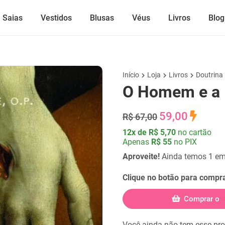
Saias
Vestidos
Blusas
Véus
Livros
Blog
Início
Loja
Livros
Doutrina
O Homem e a 
59,00
R$ 67,00
12x de R$ 5,70
no cartão
Apenas
R$ 55
no PIX
Aproveite!
Ainda temos 1 em
Clique no botão para compra
Comprar o
Você ainda não tem esse pr