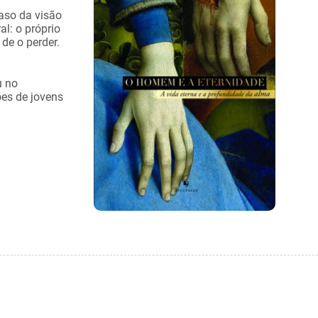
raso da visão
al: o próprio
de o perder.
u no
es de jovens