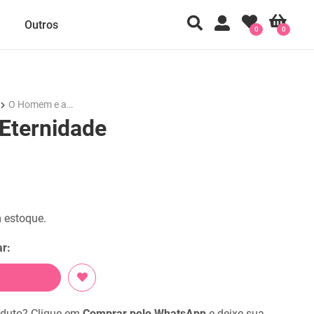
Outros
0
0
O Homem e a…
Eternidade
 estoque.
r:
oduto? Clique em
Comprar pelo WhatsApp
e deixe sua