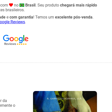
o com
no
Brasil
. Seu produto
chegará mais rápido
es brasileiros.
ade
e
com garantia
! Temos um
excelente pós-venda
.
oogle Reviews
.
r da
temente o