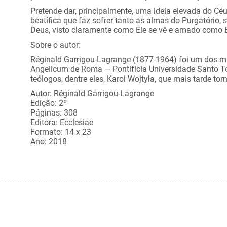
Pretende dar, principalmente, uma ideia elevada do Céu,
beatífica que faz sofrer tanto as almas do Purgatório, s
Deus, visto claramente como Ele se vê e amado como E
Sobre o autor:
Réginald Garrigou-Lagrange (1877-1964) foi um dos ma
Angelicum de Roma — Pontifícia Universidade Santo T
teólogos, dentre eles, Karol Wojtyła, que mais tarde tor
Autor: Réginald Garrigou-Lagrange
Edição: 2º
Páginas: 308
Editora: Ecclesiae
Formato: 14 x 23
Ano: 2018