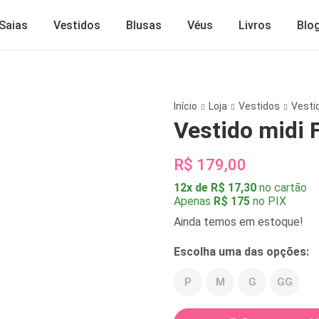
Saias
Vestidos
Blusas
Véus
Livros
Blo
Início
Loja
Vestidos
Vesti
Vestido midi 
R$ 179,00
12x de R$ 17,30
no cartão
Apenas
R$ 175
no PIX
Ainda temos em estoque!
Escolha uma das opções:
P
M
G
GG