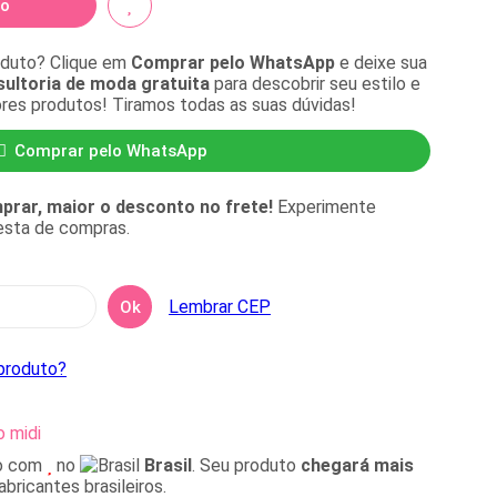
do
oduto? Clique em
Comprar pelo WhatsApp
e deixe sua
ultoria de moda gratuita
para descobrir seu estilo e
ores produtos! Tiramos todas as suas dúvidas!
Comprar pelo WhatsApp
rar, maior o desconto no frete!
Experimente
cesta de compras.
Lembrar CEP
Ok
produto?
o midi
o com
no
Brasil
. Seu produto
chegará mais
bricantes brasileiros.