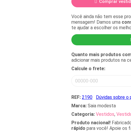
Comprar vesti
Você ainda não tem esse pr
mensagem! Damos uma
cons
te ajudar a escolher os melh
Quanto mais produtos comp
adicionar mais produtos na 
Calcule o frete:
REF:
2190
Dúvidas sobre o 
Marca:
Saia modesta
Categoria:
Vestidos
,
Vestid
Produto nacional!
Fabricad
rápido
para você! Apoie os fa