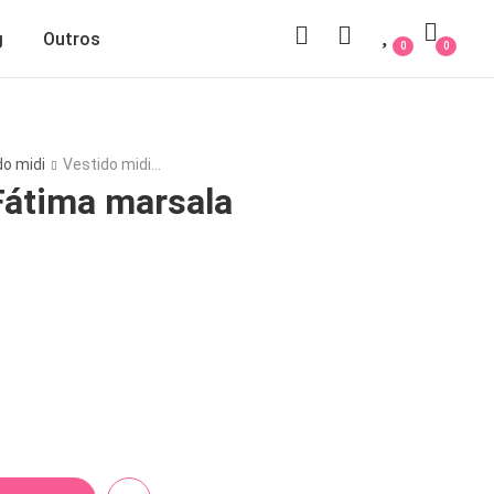
g
Outros
0
0
do midi
Vestido midi…
Fátima marsala