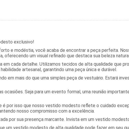
odesto exclusivo!
forto e modéstia, você acaba de encontrar a peça perfeita. No
, oferecendo um visual refinado que destaca sua beleza natural
a em cada detalhe. Utilizamos tecidos de alta qualidade que 
abilidade artesanal, garantindo uma peça única e durável.
indo em mais do que uma simples peça de vestuário. Estará inve
s ocasiões. Seja para um evento formal, uma reunião importante 
e é por isso que nosso vestido modesto reflete o cuidado exce
mantendo nosso compromisso com a excelência.
tada por sua presença marcante. Invista em um vestido modesto 
 um vestido modesto de alta qualidade pode fazer em seu guard