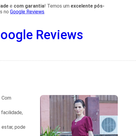
dade
e
com garantia
! Temos um
excelente pós-
es no
Google Reviews
.
a. Com
facilidade,
 estar, pode