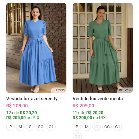
REF 2235
REF 2236
Vestido lux azul serenity
Vestido lux verde menta
R$ 209,00
R$ 209,00
12x de
R$ 20,20
12x de
R$ 20,20
R$ 205,00
no PIX
R$ 205,00
no PIX
G
P
M
G
GG
G1
P
M
GG
G1
G2