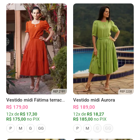
REF 2191
REF 2208
Vestido midi Fátima terracota
Vestido midi Aurora
R$ 179,00
R$ 189,00
12x de
R$ 17,30
12x de
R$ 18,27
R$ 175,00
no PIX
R$ 185,00
no PIX
G
GG
P
M
G
GG
P
M