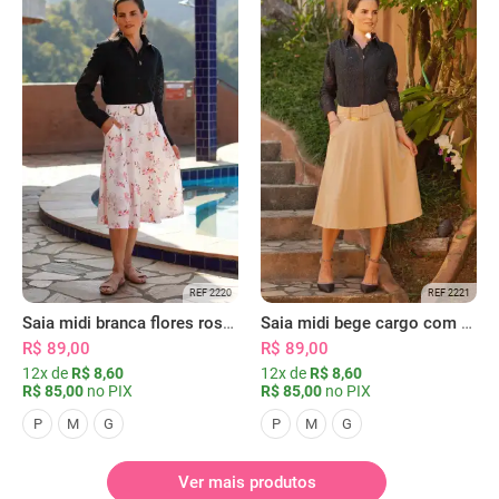
REF 2220
REF 2221
Saia midi branca flores rosas com bolsos
Saia midi bege cargo com bolsos
R$ 89,00
R$ 89,00
12x de
R$ 8,60
12x de
R$ 8,60
R$ 85,00
no PIX
R$ 85,00
no PIX
P
M
G
P
M
G
Ver mais produtos