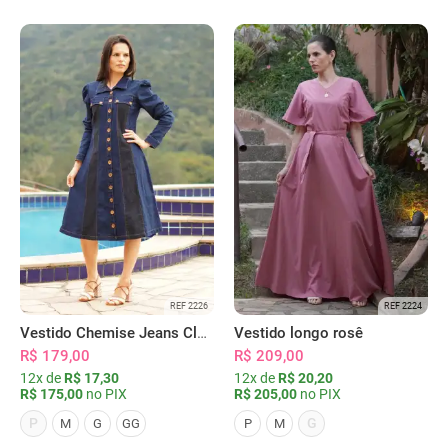
REF 2226
REF 2224
Vestido Chemise Jeans Clássica Serena
Vestido longo rosê
R$ 179,00
R$ 209,00
12x de
R$ 17,30
12x de
R$ 20,20
R$ 175,00
no PIX
R$ 205,00
no PIX
P
G
M
G
GG
P
M