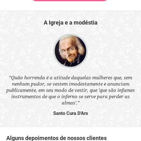
A Igreja e a modéstia
 a
“Quão horrenda é a atitude daquelas mulheres que, sem
“N
s
nenhum pudor, se vestem imodestamente e anunciam
q
ne.
publicamente, em seu modo de vestir, que 'que são infames
ou
instrumentos de que o inferno se serve para perder as
aq
almas'.”
Santo Cura D'Ars
Alguns depoimentos de nossos clientes