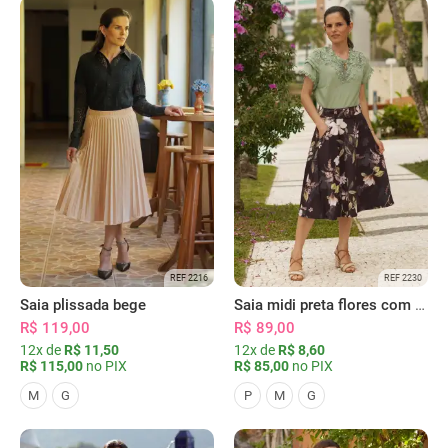
REF 2216
REF 2230
Saia plissada bege
Saia midi preta flores com bolsos
R$ 119,00
R$ 89,00
12x de
R$ 11,50
12x de
R$ 8,60
R$ 115,00
no PIX
R$ 85,00
no PIX
M
G
P
M
G