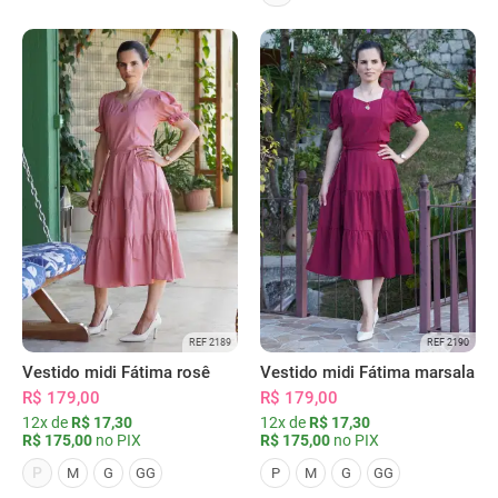
REF 2189
REF 2190
Vestido midi Fátima rosê
Vestido midi Fátima marsala
R$ 179,00
R$ 179,00
12x de
R$ 17,30
12x de
R$ 17,30
R$ 175,00
no PIX
R$ 175,00
no PIX
P
M
G
GG
P
M
G
GG