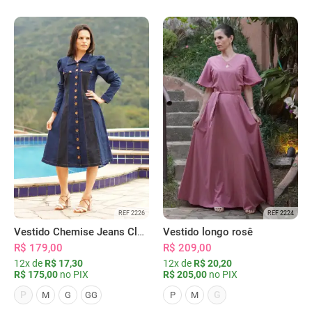
REF 2226
REF 2224
Vestido Chemise Jeans Clássica Serena
Vestido longo rosê
R$ 179,00
R$ 209,00
12x de
R$ 17,30
12x de
R$ 20,20
R$ 175,00
no PIX
R$ 205,00
no PIX
P
G
M
G
GG
P
M