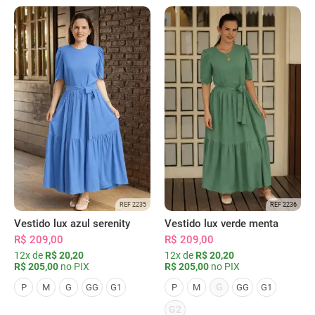
REF 2235
REF 2236
Vestido lux azul serenity
Vestido lux verde menta
R$ 209,00
R$ 209,00
12x de
R$ 20,20
12x de
R$ 20,20
R$ 205,00
no PIX
R$ 205,00
no PIX
G
P
M
G
GG
G1
P
M
GG
G1
G2