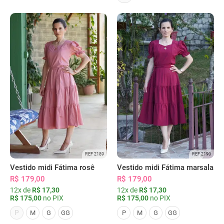
REF 2189
REF 2190
Vestido midi Fátima rosê
Vestido midi Fátima marsala
R$ 179,00
R$ 179,00
12x de
R$ 17,30
12x de
R$ 17,30
R$ 175,00
no PIX
R$ 175,00
no PIX
P
M
G
GG
P
M
G
GG