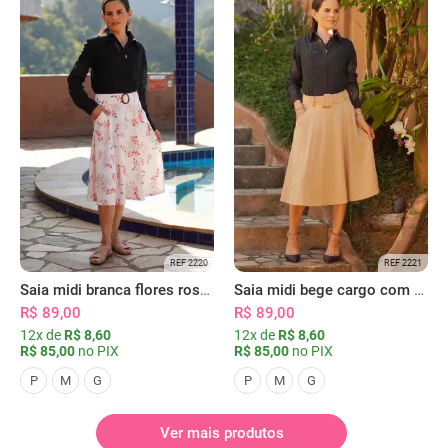
REF 2220
REF 2221
Saia midi branca flores rosas com bolsos
Saia midi bege cargo com bolsos
R$ 89,00
R$ 89,00
12x de
R$ 8,60
12x de
R$ 8,60
R$ 85,00
no PIX
R$ 85,00
no PIX
P
M
G
P
M
G
Ver mais produtos