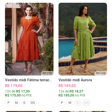
REF 2191
REF 2208
Vestido midi Fátima terracota
Vestido midi Aurora
R$ 179,00
R$ 189,00
12x de
R$ 17,30
12x de
R$ 18,27
R$ 175,00
no PIX
R$ 185,00
no PIX
G
GG
P
M
G
GG
P
M