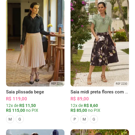
REF 2216
REF 2230
Saia plissada bege
Saia midi preta flores com bolsos
R$ 119,00
R$ 89,00
12x de
R$ 11,50
12x de
R$ 8,60
R$ 115,00
no PIX
R$ 85,00
no PIX
M
G
P
M
G