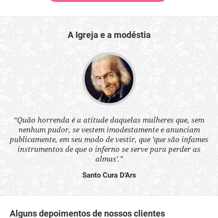
A Igreja e a modéstia
 a
“Quão horrenda é a atitude daquelas mulheres que, sem
“N
s
nenhum pudor, se vestem imodestamente e anunciam
q
ne.
publicamente, em seu modo de vestir, que 'que são infames
ou
instrumentos de que o inferno se serve para perder as
aq
almas'.”
Santo Cura D'Ars
Alguns depoimentos de nossos clientes