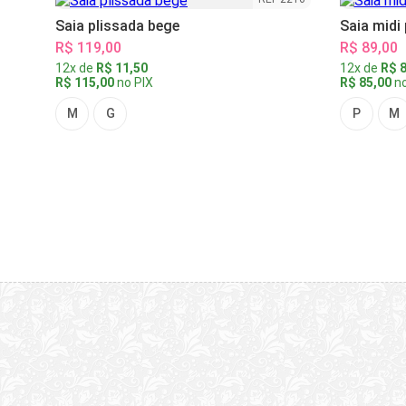
Saia plissada bege
Saia midi
R$ 119,00
R$ 89,00
12x de
R$ 11,50
12x de
R$ 8
R$ 115,00
no PIX
R$ 85,00
no
M
G
P
M