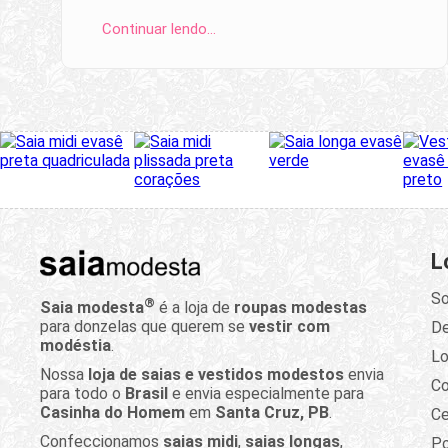
Continuar lendo…
L
So
®
Saia modesta
é a loja de
roupas modestas
para donzelas que querem se
vestir com
D
modéstia
.
Lo
Nossa
loja de saias e vestidos modestos
envia
C
para todo o
Brasil
e envia especialmente para
Casinha do Homem
em
Santa Cruz, PB
.
Ce
Confeccionamos
saias midi
,
saias longas
,
Po