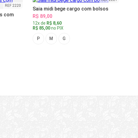
REF 2220
Saia midi bege cargo com bolsos
as com
R$ 89,00
12x de
R$ 8,60
R$ 85,00
no PIX
P
M
G