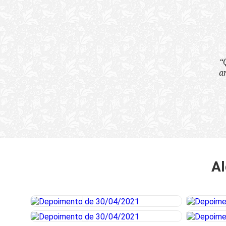
“Quão horrenda é 
anunciam publicame
Al