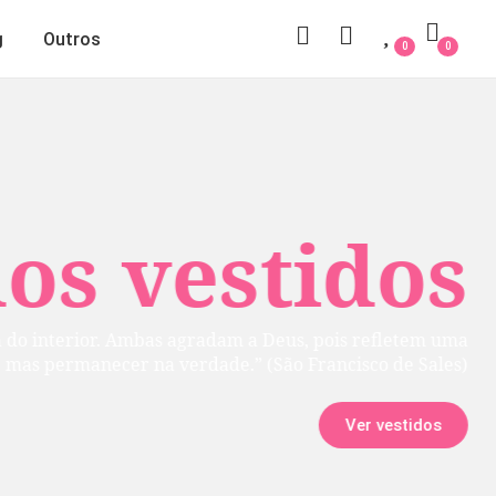
g
Outros
0
0
 vestidos
rior. Ambas agradam a Deus, pois refletem uma
manecer na verdade.” (São Francisco de Sales)
Ver vestidos