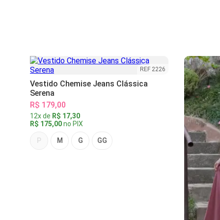
REF 2226
Vestido Chemise Jeans Clássica
Serena
R$ 179,00
12x de
R$ 17,30
R$ 175,00
no PIX
P
M
G
GG