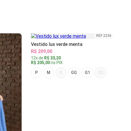
REF 2236
Vestido lux verde menta
R$ 209,00
12x de
R$ 20,20
R$ 205,00
no PIX
P
M
G
GG
G1
G2