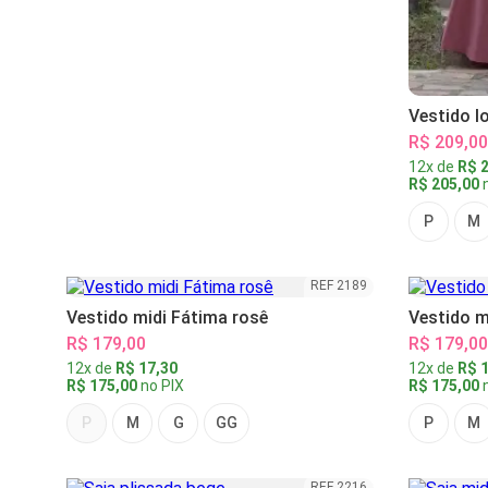
Vestido l
R$ 209,00
12x de
R$ 2
R$ 205,00
n
P
M
REF 2189
Vestido midi Fátima rosê
Vestido m
R$ 179,00
R$ 179,00
12x de
R$ 17,30
12x de
R$ 1
R$ 175,00
no PIX
R$ 175,00
n
P
M
G
GG
P
M
REF 2216