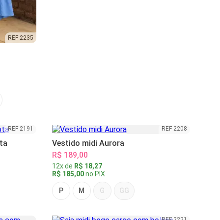
REF 2235
REF 2191
REF 2208
ta
Vestido midi Aurora
R$ 189,00
12x de
R$ 18,27
R$ 185,00
no PIX
P
M
G
GG
REF 2221