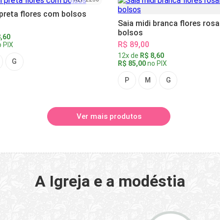
 preta flores com bolsos
Saia midi branca flores ros
bolsos
,60
R$ 89,00
 PIX
12x de
R$ 8,60
G
R$ 85,00
no PIX
P
M
G
Ver mais produtos
A Igreja e a modéstia