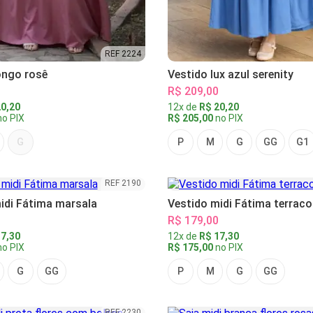
REF 2224
ongo rosê
Vestido lux azul serenity
R$ 209,00
0,20
12x de
R$ 20,20
o PIX
R$ 205,00
no PIX
G
P
M
G
GG
G1
REF 2190
idi Fátima marsala
Vestido midi Fátima terraco
R$ 179,00
7,30
12x de
R$ 17,30
o PIX
R$ 175,00
no PIX
G
GG
P
M
G
GG
REF 2230