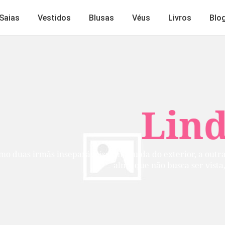
Saias
Vestidos
Blusas
Véus
Livros
Blo
Lindos
mãs inseparáveis: uma cuida do exterior, a outra do inte
alma que não busca ser vista, mas per