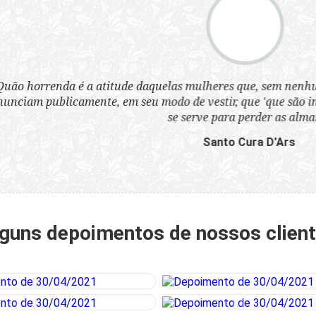
a atitude daquelas mulheres que, sem nenhum pudor, se ves
nte, em seu modo de vestir, que 'que são infames instrumen
se serve para perder as almas'.”
Santo Cura D'Ars
guns depoimentos de nossos clien