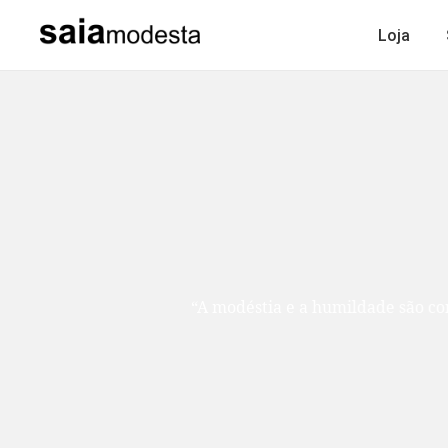
Loja
“A modéstia e a humildade são como duas ir