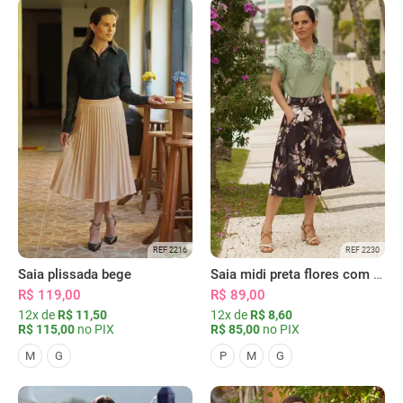
REF 2216
REF 2230
Saia plissada bege
Saia midi preta flores com bolsos
R$ 119,00
R$ 89,00
12x de
R$ 11,50
12x de
R$ 8,60
R$ 115,00
no PIX
R$ 85,00
no PIX
M
G
P
M
G