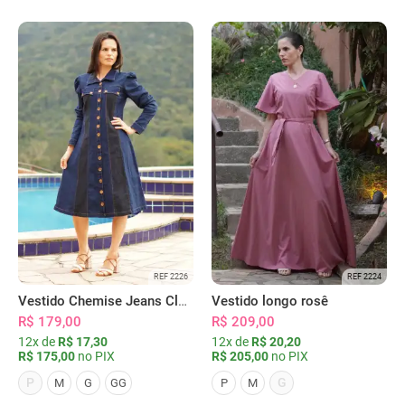
REF 2226
REF 2224
Vestido Chemise Jeans Clássica Serena
Vestido longo rosê
R$ 179,00
R$ 209,00
12x de
R$ 17,30
12x de
R$ 20,20
R$ 175,00
no PIX
R$ 205,00
no PIX
P
G
M
G
GG
P
M