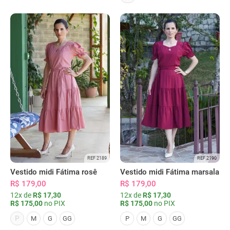
REF 2189
REF 2190
Vestido midi Fátima rosê
Vestido midi Fátima marsala
R$ 179,00
R$ 179,00
12x de
R$ 17,30
12x de
R$ 17,30
R$ 175,00
no PIX
R$ 175,00
no PIX
P
M
G
GG
P
M
G
GG