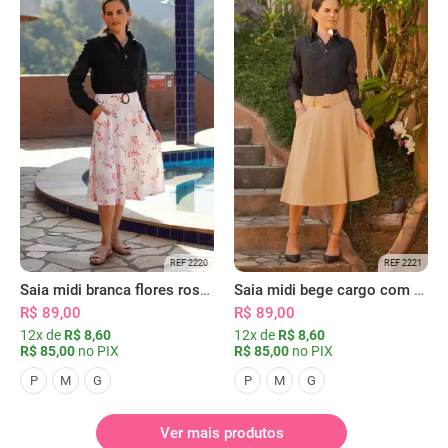
REF 2220
REF 2221
Saia midi branca flores rosas com bolsos
Saia midi bege cargo com bolsos
R$ 89,00
R$ 89,00
12x de
R$ 8,60
12x de
R$ 8,60
R$ 85,00
no PIX
R$ 85,00
no PIX
P
M
G
P
M
G
Ver mais produtos