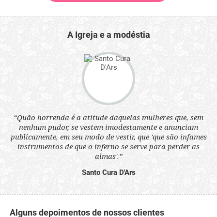
A Igreja e a modéstia
 a
“Quão horrenda é a atitude daquelas mulheres que, sem
“N
s
nenhum pudor, se vestem imodestamente e anunciam
q
ne.
publicamente, em seu modo de vestir, que 'que são infames
ou
instrumentos de que o inferno se serve para perder as
aq
almas'.”
Santo Cura D'Ars
Alguns depoimentos de nossos clientes