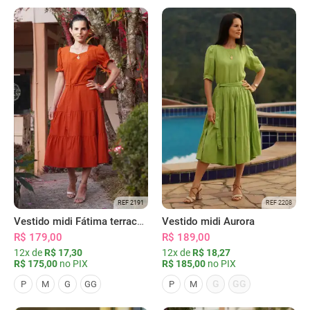
REF 2191
REF 2208
Vestido midi Fátima terracota
Vestido midi Aurora
R$ 179,00
R$ 189,00
12x de
R$ 17,30
12x de
R$ 18,27
R$ 175,00
no PIX
R$ 185,00
no PIX
G
GG
P
M
G
GG
P
M