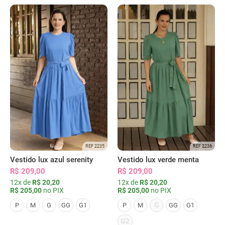
REF 2235
REF 2236
Vestido lux azul serenity
Vestido lux verde menta
R$ 209,00
R$ 209,00
12x de
R$ 20,20
12x de
R$ 20,20
R$ 205,00
no PIX
R$ 205,00
no PIX
G
P
M
G
GG
G1
P
M
GG
G1
G2