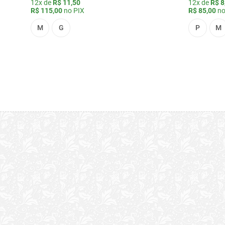
12x de
R$ 11,50
12x de
R$ 8
R$ 115,00
no PIX
R$ 85,00
no
M
G
P
M