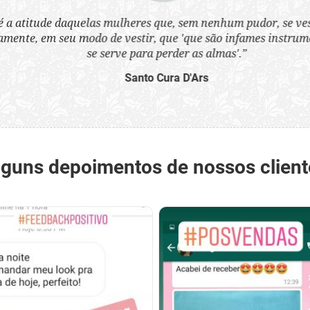
a atitude daquelas mulheres que, sem nenhum pudor, se ves
nte, em seu modo de vestir, que 'que são infames instrumen
se serve para perder as almas'.”
Santo Cura D'Ars
lguns depoimentos de nossos client