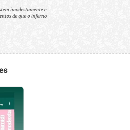
tem imodestamente e
tos de que o inferno
es