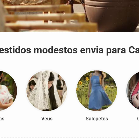
 vestidos modestos envia para C
as
Véus
Salopetes