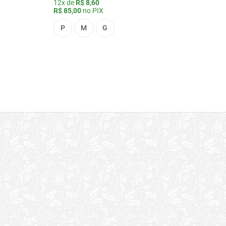
12x de
R$ 8,60
R$ 85,00
no PIX
P
M
G