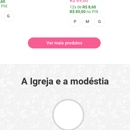
R$ 89,00
,60
 PIX
12x de
R$ 8,60
R$ 85,00
no PIX
G
P
M
G
Ver mais produtos
A Igreja e a modéstia