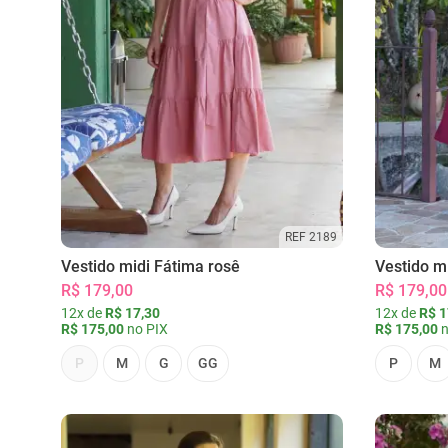
REF 2189
Vestido midi Fátima rosê
Vestido m
R$ 179,00
R$ 179,00
12x de
R$ 17,30
12x de
R$ 1
R$ 175,00
no PIX
R$ 175,00
n
P
M
G
GG
P
M