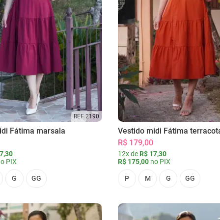
REF 2190
idi Fátima marsala
Vestido midi Fátima terracot
R$ 179,00
7,30
12x de
R$ 17,30
o PIX
R$ 175,00
no PIX
G
GG
P
M
G
GG