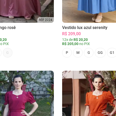
REF 2224
ongo rosê
Vestido lux azul serenity
R$ 209,00
0,20
12x de
R$ 20,20
o PIX
R$ 205,00
no PIX
G
P
M
G
GG
G1