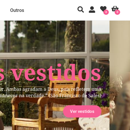
Outros
0
0
 vestidos
ior. Ambas agradam a Deus, pois refletem uma
manecer na verdade.” (São Francisco de Sales)
Ver vestidos