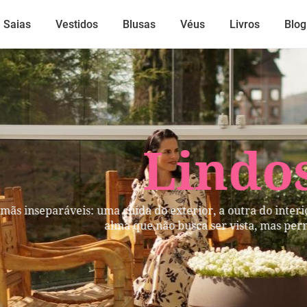
Saias
Vestidos
Blusas
Véus
Livros
Blog
Lindos
mãs inseparáveis: uma cuida do exterior, a outra do inter
alma que não busca ser vista, mas per