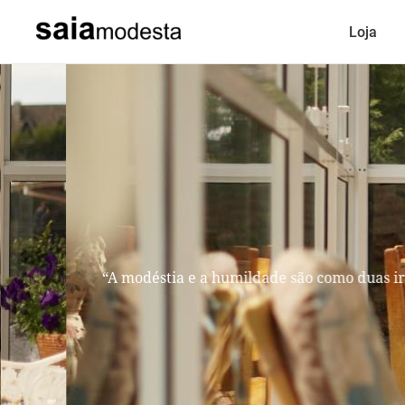
Loja
“A modéstia e a humildade são como duas ir