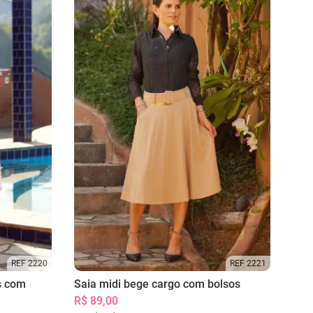
REF 2220
REF 2221
s com
Saia midi bege cargo com bolsos
R$ 89,00