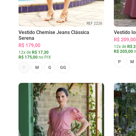
REF 2226
Vestido Chemise Jeans Clássica
Vestido l
Serena
R$ 209,00
R$ 179,00
12x de
R$ 2
R$ 205,00
n
12x de
R$ 17,30
R$ 175,00
no PIX
P
M
P
M
G
GG