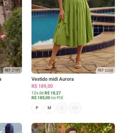
REF 2191
REF 2208
a
Vestido midi Aurora
R$ 189,00
12x de
R$ 18,27
R$ 185,00
no PIX
P
M
G
GG