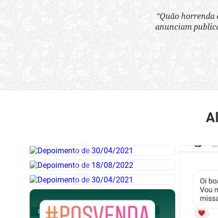
“Quão horrenda é 
anunciam publicame
A