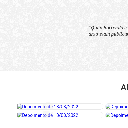
“Quão horrenda é 
anunciam publicame
A