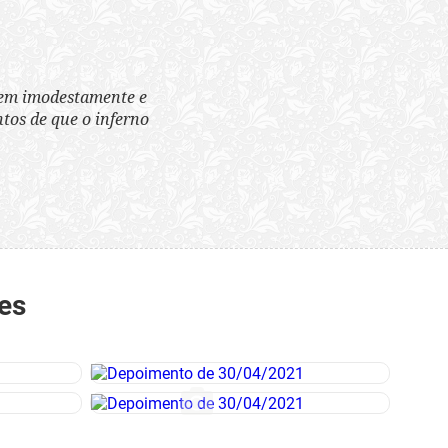
tem imodestamente e
tos de que o inferno
es