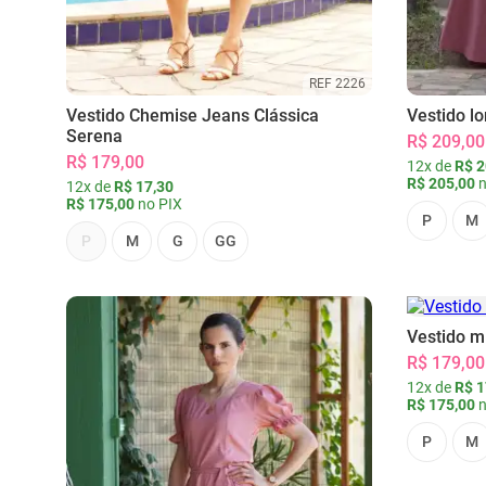
REF 2226
Vestido Chemise Jeans Clássica
Vestido l
Serena
R$ 209,00
R$ 179,00
12x de
R$ 2
R$ 205,00
n
12x de
R$ 17,30
R$ 175,00
no PIX
P
M
P
M
G
GG
Vestido m
R$ 179,00
12x de
R$ 1
R$ 175,00
n
P
M