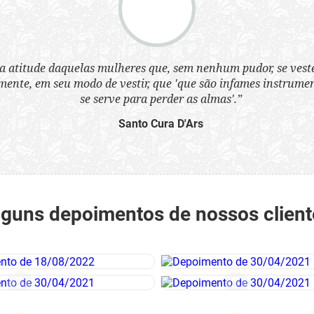
a atitude daquelas mulheres que, sem nenhum pudor, se ves
nte, em seu modo de vestir, que 'que são infames instrumen
se serve para perder as almas'.”
Santo Cura D'Ars
lguns depoimentos de nossos client