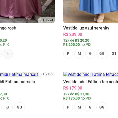
REF 2224
ongo rosê
Vestido lux azul serenity
R$ 209,00
0,20
12x de
R$ 20,20
o PIX
R$ 205,00
no PIX
G
P
M
G
GG
G1
REF 2190
idi Fátima marsala
Vestido midi Fátima terracot
R$ 179,00
7,30
12x de
R$ 17,30
o PIX
R$ 175,00
no PIX
G
GG
P
M
G
GG