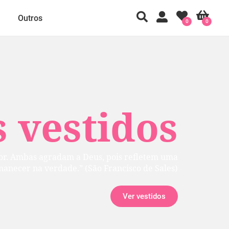
Outros
0
0
 vestidos
rior. Ambas agradam a Deus, pois refletem uma
manecer na verdade.” (São Francisco de Sales)
Ver vestidos