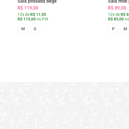
Saia plissada bege
Saia midi 
R$ 119,00
R$ 89,00
12x de
R$ 11,50
12x de
R$ 8
R$ 115,00
no PIX
R$ 85,00
no
M
G
P
M