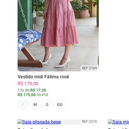
REF 2189
Vestido midi Fátima rosê
R$ 179,00
12x de
R$ 17,30
R$ 175,00
no PIX
P
M
G
GG
REF 2216