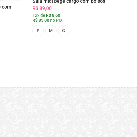
Saia midi bege cargo com bolsos
s com
R$ 89,00
12x de
R$ 8,60
R$ 85,00
no PIX
P
M
G