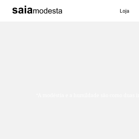
Loja
“A modéstia e a humildade são como duas ir