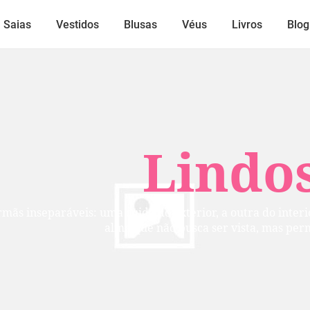
Saias
Vestidos
Blusas
Véus
Livros
Blog
Lindos
mãs inseparáveis: uma cuida do exterior, a outra do inte
alma que não busca ser vista, mas per