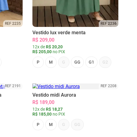
REF 2235
REF 2236
Vestido lux verde menta
R$ 209,00
12x de
R$ 20,20
R$ 205,00
no PIX
P
M
G
GG
G1
G2
REF 2191
REF 2208
a
Vestido midi Aurora
R$ 189,00
12x de
R$ 18,27
R$ 185,00
no PIX
P
M
G
GG