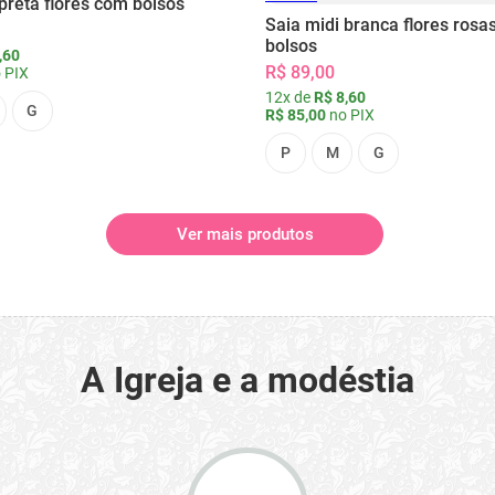
preta flores com bolsos
Saia midi branca flores rosa
bolsos
,60
R$ 89,00
 PIX
12x de
R$ 8,60
G
R$ 85,00
no PIX
P
M
G
Ver mais produtos
A Igreja e a modéstia