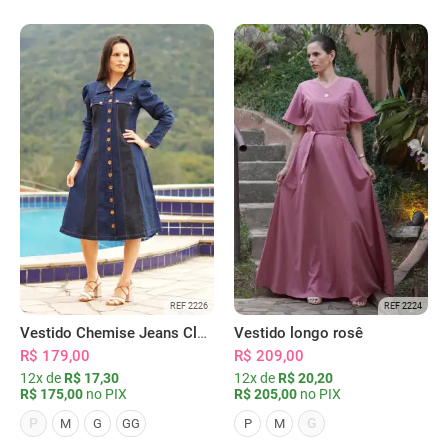
REF 2226
REF 2224
Vestido Chemise Jeans Clássica Serena
Vestido longo rosê
R$ 179,00
R$ 209,00
12x de
R$ 17,30
12x de
R$ 20,20
R$ 175,00
no PIX
R$ 205,00
no PIX
P
G
M
G
GG
P
M