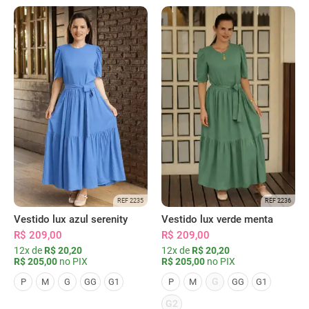
REF 2235
REF 2236
Vestido lux azul serenity
Vestido lux verde menta
R$ 209,00
R$ 209,00
12x de
R$ 20,20
12x de
R$ 20,20
R$ 205,00
no PIX
R$ 205,00
no PIX
G
P
M
G
GG
G1
P
M
GG
G1
G2