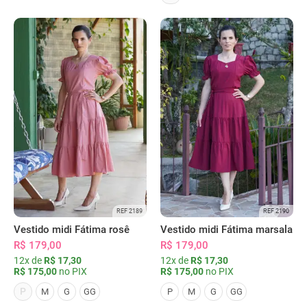
REF 2189
REF 2190
Vestido midi Fátima rosê
Vestido midi Fátima marsala
R$ 179,00
R$ 179,00
12x de
R$ 17,30
12x de
R$ 17,30
R$ 175,00
no PIX
R$ 175,00
no PIX
P
M
G
GG
P
M
G
GG