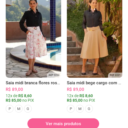
REF 2220
REF 2221
Saia midi branca flores rosas com bolsos
Saia midi bege cargo com bolsos
R$ 89,00
R$ 89,00
12x de
R$ 8,60
12x de
R$ 8,60
R$ 85,00
no PIX
R$ 85,00
no PIX
P
M
G
P
M
G
Ver mais produtos