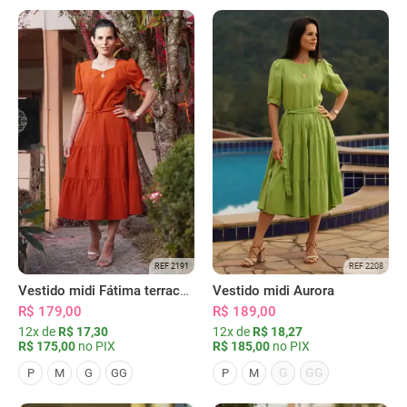
REF 2191
REF 2208
Vestido midi Fátima terracota
Vestido midi Aurora
R$ 179,00
R$ 189,00
12x de
R$ 17,30
12x de
R$ 18,27
R$ 175,00
no PIX
R$ 185,00
no PIX
G
GG
P
M
G
GG
P
M