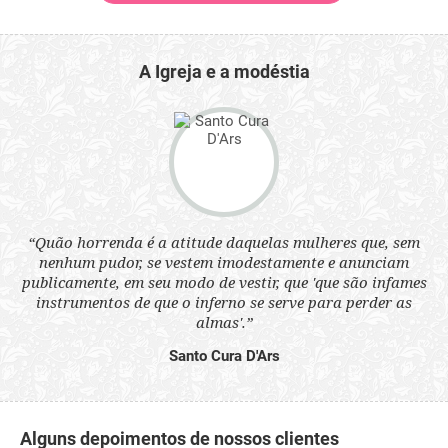
A Igreja e a modéstia
 a
“Quão horrenda é a atitude daquelas mulheres que, sem
“N
s
nenhum pudor, se vestem imodestamente e anunciam
q
ne.
publicamente, em seu modo de vestir, que 'que são infames
ou
instrumentos de que o inferno se serve para perder as
aq
almas'.”
Santo Cura D'Ars
Alguns depoimentos de nossos clientes