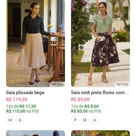
REF 2216
REF 2230
Saia plissada bege
Saia midi preta flores com bolsos
R$ 119,00
R$ 89,00
12x de
R$ 11,50
12x de
R$ 8,60
R$ 115,00
no PIX
R$ 85,00
no PIX
M
G
P
M
G