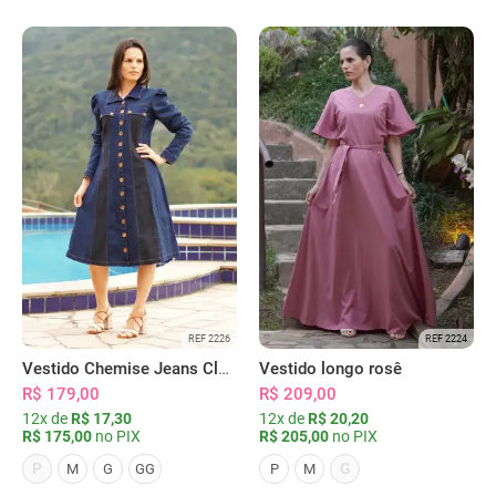
REF 2226
REF 2224
Vestido Chemise Jeans Clássica Serena
Vestido longo rosê
R$ 179,00
R$ 209,00
12x de
R$ 17,30
12x de
R$ 20,20
R$ 175,00
no PIX
R$ 205,00
no PIX
P
G
M
G
GG
P
M