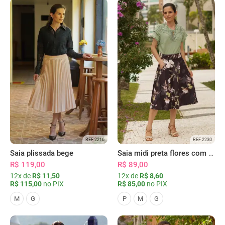
REF 2216
REF 2230
Saia plissada bege
Saia midi preta flores com bolsos
R$ 119,00
R$ 89,00
12x de
R$ 11,50
12x de
R$ 8,60
R$ 115,00
no PIX
R$ 85,00
no PIX
M
G
P
M
G