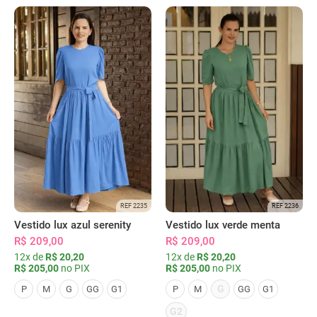
REF 2235
REF 2236
Vestido lux azul serenity
Vestido lux verde menta
R$ 209,00
R$ 209,00
12x de
R$ 20,20
12x de
R$ 20,20
R$ 205,00
no PIX
R$ 205,00
no PIX
G
P
M
G
GG
G1
P
M
GG
G1
G2