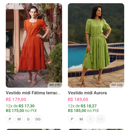
REF 2191
REF 2208
Vestido midi Fátima terracota
Vestido midi Aurora
R$ 179,00
R$ 189,00
12x de
R$ 17,30
12x de
R$ 18,27
R$ 175,00
no PIX
R$ 185,00
no PIX
G
GG
P
M
G
GG
P
M