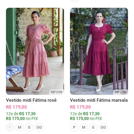
REF 2189
REF 2190
Vestido midi Fátima rosê
Vestido midi Fátima marsala
R$ 179,00
R$ 179,00
12x de
R$ 17,30
12x de
R$ 17,30
R$ 175,00
no PIX
R$ 175,00
no PIX
P
M
G
GG
P
M
G
GG