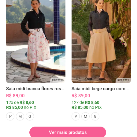
REF 2220
REF 2221
Saia midi branca flores rosas com bolsos
Saia midi bege cargo com bolsos
R$ 89,00
R$ 89,00
12x de
R$ 8,60
12x de
R$ 8,60
R$ 85,00
no PIX
R$ 85,00
no PIX
P
M
G
P
M
G
Ver mais produtos