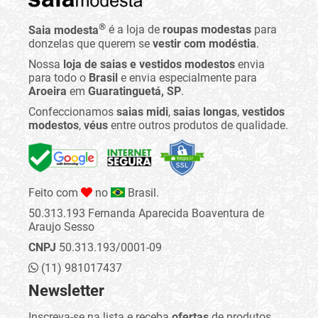
®
Saia modesta
é a loja de
roupas modestas
para
donzelas que querem se
vestir com modéstia
.
Nossa
loja de saias e vestidos modestos
envia
para todo o
Brasil
e envia especialmente para
Aroeira
em
Guaratinguetá, SP
.
Confeccionamos
saias midi
,
saias longas
,
vestidos
modestos
,
véus
entre outros produtos de qualidade.
Feito com
no
Brasil.
50.313.193 Fernanda Aparecida Boaventura de
Araujo Sesso
CNPJ
50.313.193/0001-09
(11) 981017437
Newsletter
Inscreva-se na lista e receba
ofertas
de produtos,