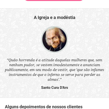
A Igreja e a modéstia
 a
“Quão horrenda é a atitude daquelas mulheres que, sem
“N
s
nenhum pudor, se vestem imodestamente e anunciam
q
ne.
publicamente, em seu modo de vestir, que 'que são infames
ou
instrumentos de que o inferno se serve para perder as
aq
almas'.”
Santo Cura D'Ars
Alguns depoimentos de nossos clientes