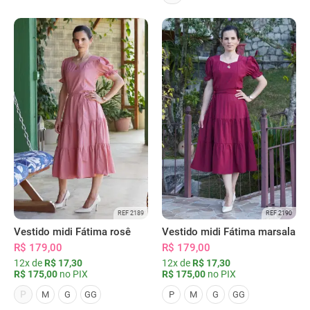
REF 2189
REF 2190
Vestido midi Fátima rosê
Vestido midi Fátima marsala
R$ 179,00
R$ 179,00
12x de
R$ 17,30
12x de
R$ 17,30
R$ 175,00
no PIX
R$ 175,00
no PIX
P
M
G
GG
P
M
G
GG