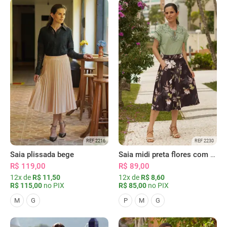
REF 2216
REF 2230
Saia plissada bege
Saia midi preta flores com bolsos
R$ 119,00
R$ 89,00
12x de
R$ 11,50
12x de
R$ 8,60
R$ 115,00
no PIX
R$ 85,00
no PIX
M
G
P
M
G