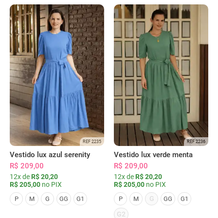
REF 2235
REF 2236
Vestido lux azul serenity
Vestido lux verde menta
R$ 209,00
R$ 209,00
12x de
R$ 20,20
12x de
R$ 20,20
R$ 205,00
no PIX
R$ 205,00
no PIX
G
P
M
G
GG
G1
P
M
GG
G1
G2