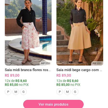
REF 2220
REF 2221
Saia midi branca flores rosas com bolsos
Saia midi bege cargo com bolsos
R$ 89,00
R$ 89,00
12x de
R$ 8,60
12x de
R$ 8,60
R$ 85,00
no PIX
R$ 85,00
no PIX
P
M
G
P
M
G
Ver mais produtos