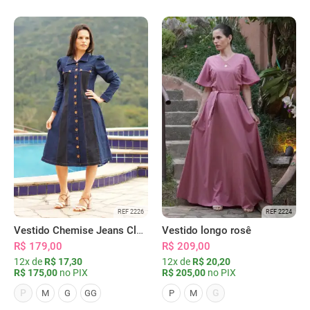
REF 2226
REF 2224
Vestido Chemise Jeans Clássica Serena
Vestido longo rosê
R$ 179,00
R$ 209,00
12x de
R$ 17,30
12x de
R$ 20,20
R$ 175,00
no PIX
R$ 205,00
no PIX
P
G
M
G
GG
P
M