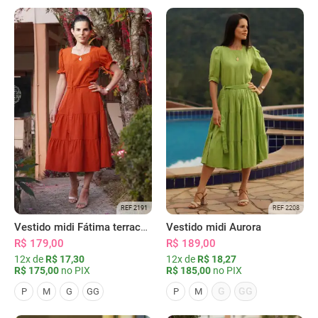
REF 2191
REF 2208
Vestido midi Fátima terracota
Vestido midi Aurora
R$ 179,00
R$ 189,00
12x de
R$ 17,30
12x de
R$ 18,27
R$ 175,00
no PIX
R$ 185,00
no PIX
G
GG
P
M
G
GG
P
M