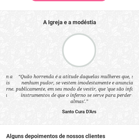
A Igreja e a modéstia
 a
“Quão horrenda é a atitude daquelas mulheres que, sem
“N
s
nenhum pudor, se vestem imodestamente e anunciam
q
ne.
publicamente, em seu modo de vestir, que 'que são infames
ou
instrumentos de que o inferno se serve para perder as
aq
almas'.”
Santo Cura D'Ars
Alguns depoimentos de nossos clientes